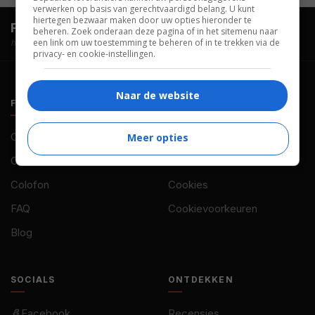
verwerken op basis van gerechtvaardigd belang. U kunt
hiertegen bezwaar maken door uw opties hieronder te
FilmTotaal.
Hét online filmoverzicht.
beheren. Zoek onderaan deze pagina of in het sitemenu naar
een link om uw toestemming te beheren of in te trekken via de
hosted by
privacy- en cookie-instellingen.
Naar de website
FILMTOTAAL
BELEID
Contact
Privacy
Meer opties
Over ons
Voorwaarden
Colofon
Cookies
FAQ
Cookievoorkeuren
Blog
SOCIALS
ONTDEKKEN
Facebook
Recensies