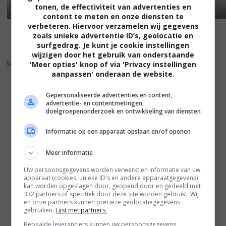
tonen, de effectiviteit van advertenties en
content te meten en onze diensten te
verbeteren. Hiervoor verzamelen wij gegevens
zoals unieke advertentie ID’s, geolocatie en
surfgedrag. Je kunt je cookie instellingen
wijzigen door het gebruik van onderstaande
6
5
,
Sunday
(1997)
'Meer opties' knop of via 'Privacy instellingen
aanpassen' onderaan de website.
Gepersonaliseerde advertenties en content,
advertentie- en contentmetingen,
doelgroepenonderzoek en ontwikkeling van diensten
Informatie op een apparaat opslaan en/of openen
Meer informatie
Uw persoonsgegevens worden verwerkt en informatie van uw
apparaat (cookies, unieke ID's en andere apparaatgegevens)
kan worden opgeslagen door, geopend door en gedeeld met
332 partners of specifiek door deze site worden gebruikt. Wij
en onze partners kunnen precieze geolocatiegegevens
gebruiken.
Lijst met partners.
Bepaalde leveranciers kunnen uw persoonsgegevens