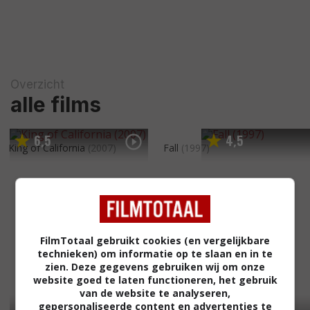
Overzicht
alle films
6
5
4
5
,
,
King of California
(2007)
Fall
(1997)
FilmTotaal gebruikt cookies (en vergelijkbare
technieken) om informatie op te slaan en in te
zien. Deze gegevens gebruiken wij om onze
website goed te laten functioneren, het gebruik
van de website te analyseren,
gepersonaliseerde content en advertenties te