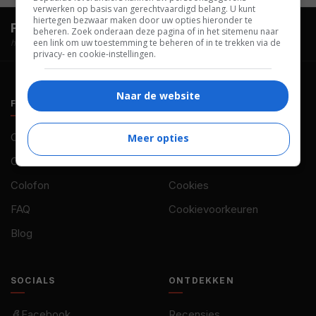
verwerken op basis van gerechtvaardigd belang. U kunt
hiertegen bezwaar maken door uw opties hieronder te
FilmTotaal.
Hét online filmoverzicht.
beheren. Zoek onderaan deze pagina of in het sitemenu naar
een link om uw toestemming te beheren of in te trekken via de
hosted by
privacy- en cookie-instellingen.
Naar de website
FILMTOTAAL
BELEID
Contact
Privacy
Meer opties
Over ons
Voorwaarden
Colofon
Cookies
FAQ
Cookievoorkeuren
Blog
SOCIALS
ONTDEKKEN
Facebook
Recensies