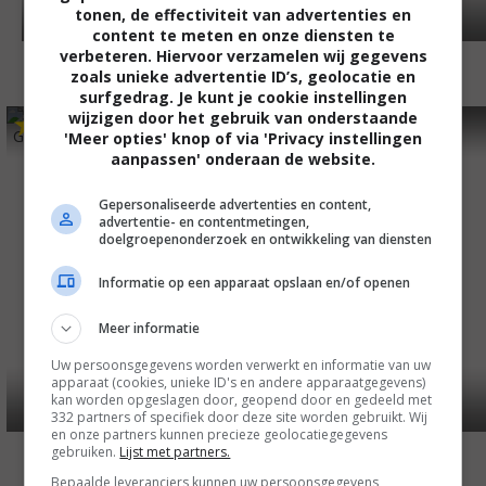
tonen, de effectiviteit van advertenties en
content te meten en onze diensten te
verbeteren. Hiervoor verzamelen wij gegevens
zoals unieke advertentie ID’s, geolocatie en
surfgedrag. Je kunt je cookie instellingen
wijzigen door het gebruik van onderstaande
4
7
6
7
,
,
Grave Encounters 2
(2012)
Dear Mr. Gacy
(2010)
'Meer opties' knop of via 'Privacy instellingen
aanpassen' onderaan de website.
Gepersonaliseerde advertenties en content,
advertentie- en contentmetingen,
doelgroepenonderzoek en ontwikkeling van diensten
Informatie op een apparaat opslaan en/of openen
Meer informatie
Uw persoonsgegevens worden verwerkt en informatie van uw
apparaat (cookies, unieke ID's en andere apparaatgegevens)
kan worden opgeslagen door, geopend door en gedeeld met
332 partners of specifiek door deze site worden gebruikt. Wij
en onze partners kunnen precieze geolocatiegegevens
gebruiken.
Lijst met partners.
Bepaalde leveranciers kunnen uw persoonsgegevens