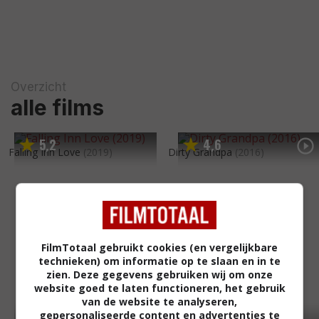
Overzicht
alle films
5
2
4
6
,
,
Falling Inn Love
(2019)
Dirty Grandpa
(2016)
FilmTotaal gebruikt cookies (en vergelijkbare
technieken) om informatie op te slaan en in te
zien. Deze gegevens gebruiken wij om onze
website goed te laten functioneren, het gebruik
van de website te analyseren,
gepersonaliseerde content en advertenties te