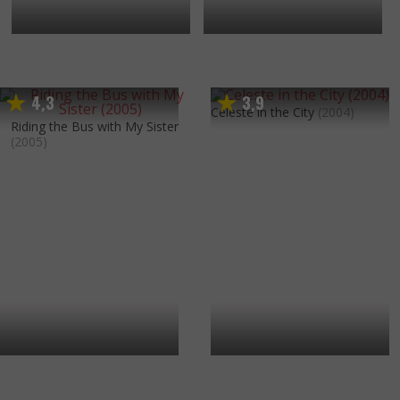
4
3
3
9
,
,
Celeste in the City
(2004)
Riding the Bus with My Sister
(2005)