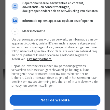
Gepersonaliseerde advertenties en content,
advertentie- en contentmetingen,
doelgroepenonderzoek en ontwikkeling van diensten
Informatie op een apparaat opslaan en/of openen
Meer informatie
Uw persoonsgegevens worden verwerkt en informatie van uw
apparaat (cookies, unieke ID's en andere apparaatgegevens)
kan worden opgeslagen door, geopend door en gedeeld met
332 partners of specifiek door deze site worden gebruikt. Wij
en onze partners kunnen precieze geolocatiegegevens
gebruiken.
Lijst met partners.
Bepaalde leveranciers kunnen uw persoonsgegevens
verwerken op basis van gerechtvaardigd belang. U kunt
5
5
6
2
,
,
hiertegen bezwaar maken door uw opties hieronder te
Holiday Affair
(1996)
beheren. Zoek onderaan deze pagina of in het sitemenu naar
een link om uw toestemming te beheren of in te trekken via de
privacy- en cookie-instellingen.
Naar de website