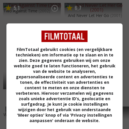
5
1
6
7
,
,
Two Against Time
(2002)
And Never Let Her Go
(2001)
FilmTotaal gebruikt cookies (en vergelijkbare
technieken) om informatie op te slaan en in te
zien. Deze gegevens gebruiken wij om onze
website goed te laten functioneren, het gebruik
van de website te analyseren,
gepersonaliseerde content en advertenties te
tonen, de effectiviteit van advertenties en
content te meten en onze diensten te
verbeteren. Hiervoor verzamelen wij gegevens
zoals unieke advertentie ID’s, geolocatie en
surfgedrag. Je kunt je cookie instellingen
wijzigen door het gebruik van onderstaande
5
3
5
9
,
,
Woman Wanted
(2000)
Black and Blue
(1999)
'Meer opties' knop of via 'Privacy instellingen
aanpassen' onderaan de website.