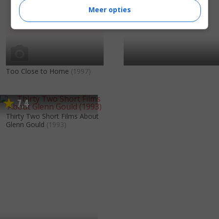
Meer opties
Too Close to Home
(1997)
7
4
,
Thirty Two Short Films About
Glenn Gould
(1993)