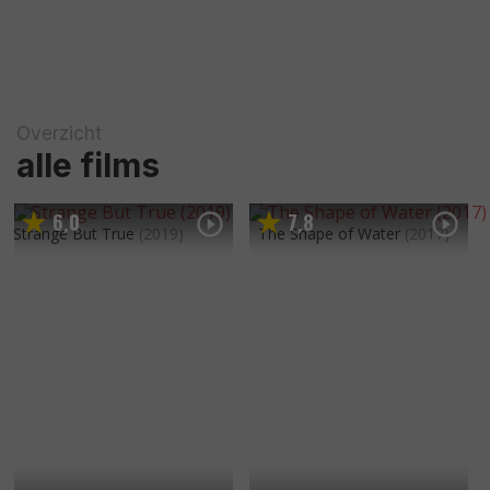
Overzicht
alle films
6
0
7
8
,
,
Strange But True
(2019)
The Shape of Water
(2017)