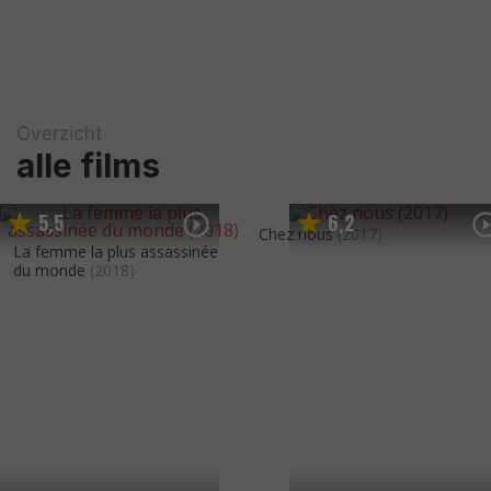
Overzicht
alle films
5
5
6
2
,
,
Chez nous
(2017)
La femme la plus assassinée
du monde
(2018)