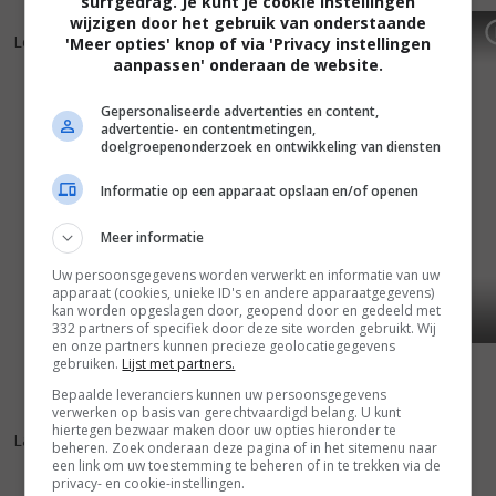
surfgedrag. Je kunt je cookie instellingen
wijzigen door het gebruik van onderstaande
5
8
6
3
,
,
Les Apaches
(2013)
Une nuit
(2012)
'Meer opties' knop of via 'Privacy instellingen
aanpassen' onderaan de website.
Gepersonaliseerde advertenties en content,
advertentie- en contentmetingen,
doelgroepenonderzoek en ontwikkeling van diensten
Informatie op een apparaat opslaan en/of openen
Meer informatie
Uw persoonsgegevens worden verwerkt en informatie van uw
apparaat (cookies, unieke ID's en andere apparaatgegevens)
kan worden opgeslagen door, geopend door en gedeeld met
332 partners of specifiek door deze site worden gebruikt. Wij
en onze partners kunnen precieze geolocatiegegevens
gebruiken.
Lijst met partners.
Bepaalde leveranciers kunnen uw persoonsgegevens
verwerken op basis van gerechtvaardigd belang. U kunt
5
7
,
hiertegen bezwaar maken door uw opties hieronder te
La tueuse
(2009)
beheren. Zoek onderaan deze pagina of in het sitemenu naar
een link om uw toestemming te beheren of in te trekken via de
privacy- en cookie-instellingen.