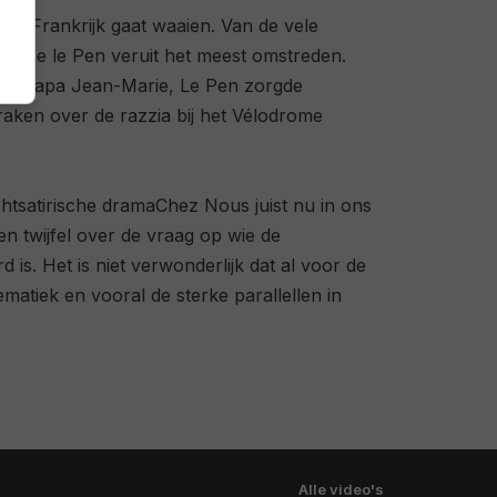
oor Frankrijk gaat waaien. Van de vele
Marine le Pen veruit het meest omstreden.
llere papa Jean-Marie, Le Pen zorgde
aken over de razzia bij het Vélodrome
chtsatirische drama
Chez Nous
juist nu in ons
en twijfel over de vraag op wie de
 is. Het is niet verwonderlijk dat al voor de
ematiek en vooral de sterke parallellen in
Alle video's