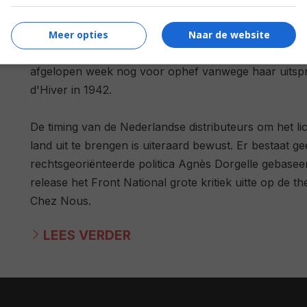
Deze week wordt duidelijk welke (politieke) wind er d
presidentskandidaten die vechten om het Élyssée is 
Meer opties
Naar de website
Ook al heeft ze zich gedistantieerd van haar nog fe
afgelopen week nog voor ophef vanwege haar uitspr
d'Hiver in 1942.
De timing van de Nederlandse distributeurs om het li
land uit te brengen is uiteraard bewust. Er bestaat ge
rechtsgeoriënteerde politica Agnès Dorgelle gebaseerd
release het Front National grote kritiek uitte op de th
Chez Nous
.
LEES VERDER