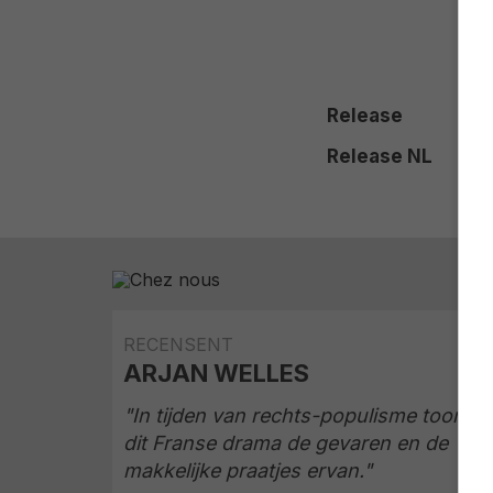
Release
Release NL
RECENSENT
ARJAN WELLES
"In tijden van rechts-populisme toont
dit Franse drama de gevaren en de
makkelijke praatjes ervan."