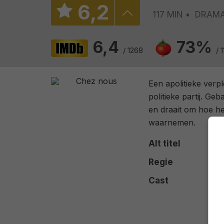
6
,
2
117 MIN
DRAM
6,4
73%
/ 1268
/ 1
Een apolitieke verp
politieke partij. Ge
en draait om hoe he
waarnemen.
Alt titel
Regie
Cast