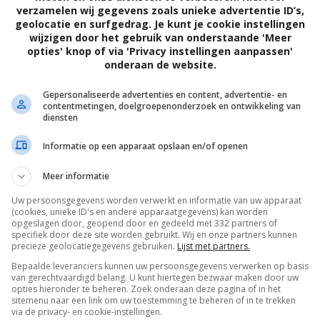
verzamelen wij gegevens zoals unieke advertentie ID’s,
Ferracci
,
Charlotte Talpaert
,
Coline
geolocatie en surfgedrag. Je kunt je cookie instellingen
Marcourt
,
Thibault Roux
,
Julien Roy
,
Mateo
wijzigen door het gebruik van onderstaande 'Meer
Debaets
.
opties' knop of via 'Privacy instellingen aanpassen'
onderaan de website.
25.01.2017
Gepersonaliseerde advertenties en content, advertentie- en
20.04.2017
contentmetingen, doelgroepenonderzoek en ontwikkeling van
diensten
Informatie op een apparaat opslaan en/of openen
Meer informatie
Filmtotaal
Recensie
Uw persoonsgegevens worden verwerkt en informatie van uw apparaat
(cookies, unieke ID's en andere apparaatgegevens) kan worden
opgeslagen door, geopend door en gedeeld met 332 partners of
specifiek door deze site worden gebruikt. Wij en onze partners kunnen
precieze geolocatiegegevens gebruiken.
Lijst met partners.
Regie:
Lucas Belvaux |
Cast:
Émilie Dequenne (Paul
Bepaalde leveranciers kunnen uw persoonsgegevens verwerken op basis
van gerechtvaardigd belang. U kunt hiertegen bezwaar maken door uw
Bertier), Catherine Jacob (Agnès Dorgelle), Guilla
opties hieronder te beheren. Zoek onderaan deze pagina of in het
minuten |
Jaar:
2016
sitemenu naar een link om uw toestemming te beheren of in te trekken
via de privacy- en cookie-instellingen.