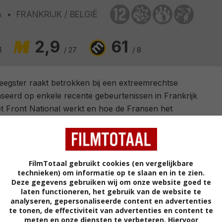
A
FRANKRIJK
BELGIË
2,9
61
1
/ 27
/ 8
leegster raakt betrokken bij een extreemrechtse
baseerd op enkele recente gebeurtenissen in Frankrijk
t Front National werkt en hoe de Fransen het
This is Our Land
Lucas Belvaux
.
FilmTotaal gebruikt cookies (en vergelijkbare
technieken) om informatie op te slaan en in te zien.
Catherine Jacob
,
Émilie Dequenne
,
André
Deze gegevens gebruiken wij om onze website goed te
laten functioneren, het gebruik van de website te
Dussollier
,
Anne Marivin
,
Cyril Descours
,
analyseren, gepersonaliseerde content en advertenties
Corentin Lobet
,
Guillaume Gouix
,
Patrick
te tonen, de effectiviteit van advertenties en content te
Descamps
,
Stéphane Caillard
,
Michel
meten en onze diensten te verbeteren. Hiervoor