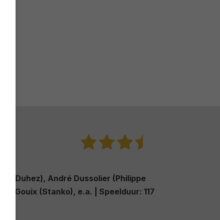
ine Duhez), André Dussolier (Philippe
ume Gouix (Stanko), e.a. |
Speelduur:
117