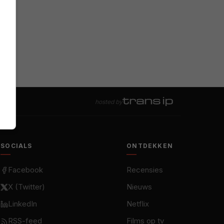
hosted by
SOCIALS
ONTDEKKEN
Facebook
Recensies
X (Twitter)
Nieuws
LinkedIn
Netflix
RSS-feed
Films op tv