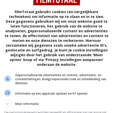
FilmTotaal gebruikt cookies (en vergelijkbare
technieken) om informatie op te slaan en in te zien.
Deze gegevens gebruiken wij om onze website goed te
laten functioneren, het gebruik van de website te
analyseren, gepersonaliseerde content en advertenties
te tonen, de effectiviteit van advertenties en content te
meten en onze diensten te verbeteren. Hiervoor
verzamelen wij gegevens zoals unieke advertentie ID’s,
geolocatie en surfgedrag. Je kunt je cookie instellingen
ms
wijzigen door het gebruik van onderstaande 'Meer
opties' knop of via 'Privacy instellingen aanpassen'
onderaan de website.
4
1
,
Gepersonaliseerde advertenties en content, advertentie- en
otherhood
"True Justice" Street Wars
contentmetingen, doelgroepenonderzoek en ontwikkeling van
(2011)
diensten
Informatie op een apparaat opslaan en/of openen
Meer informatie
Uw persoonsgegevens worden verwerkt en informatie van uw apparaat