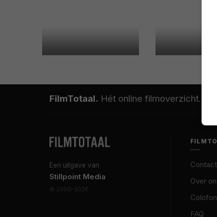
FilmTotaal.
Hét online filmoverzicht.
FILMT
Contact
Een uitgave van
Stillpoint Media
Over on
© 2000–2026
Colofon
FAQ