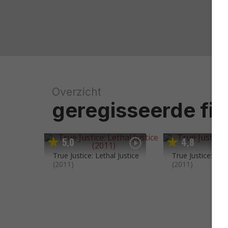
Overzicht
geregisseerde fil
5
0
4
8
,
,
True Justice: Lethal Justice
True Justice: Br
(2011)
(2011)