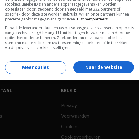
(cookies, unieke ID's en andere apparaatgegevens) kan worden
opgeslagen door, geopend door en gedeeld met 332 partners of
specifiek door deze site worden gebruikt. Wij en onze partners kunnen
precieze geolocatiegegevens gebruiken.
Lijst met partners.
Bepaalde leveranciers kunnen uw persoonsgegevens verwerken op basis
van gerechtvaardigd belang. U kunt hiertegen bezwaar maken door uw
opties hieronder te beheren. Zoek onderaan deze pagina of in het
sitemenu naar een link om uw toestemming te beheren of in te trekken
via de privacy- en cookie-instellingen.
Meer opties
Naar de website
OTAAL
BELEID
Privacy
s
Voorwaarden
Cookies
Cookievoorkeuren