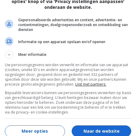
opties' knop of via 'Privacy instellingen aanpassen'
onderaan de website.
Gepersonaliseerde advertenties en content, advertentie- en
contentmetingen, doelgroepenonderzoek en ontwikkeling van
diensten
Informatie op een apparaat opslaan en/of openen
ca") laat actielegende Steven Seagal
Meer informatie
 de New Hope Arian Nation optred...
Uw persoonsgegevens worden verwerkt en informatie van uw apparaat
(cookies, unieke ID's en andere apparaatgegevens) kan worden
opgeslagen door, geopend door en gedeeld met 332 partners of
specifiek door deze site worden gebruikt. Wij en onze partners kunnen
precieze geolocatiegegevens gebruiken.
Lijst met partners.
Bepaalde leveranciers kunnen uw persoonsgegevens verwerken op basis
van gerechtvaardigd belang. U kunt hiertegen bezwaar maken door uw
opties hieronder te beheren. Zoek onderaan deze pagina of in het
sitemenu naar een link om uw toestemming te beheren of in te trekken
via de privacy- en cookie-instellingen.
Meer opties
Naar de website