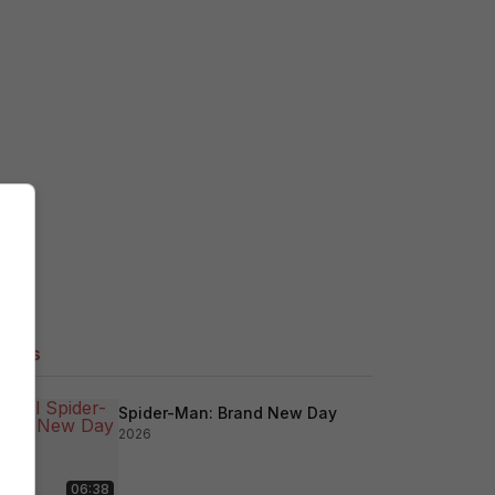
ilers
Spider-Man: Brand New Day
2026
06:38