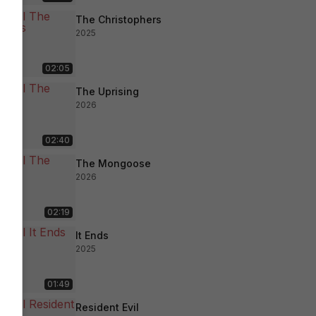
The Christophers
2025
02:05
The Uprising
2026
02:40
The Mongoose
2026
02:19
It Ends
2025
01:49
Resident Evil