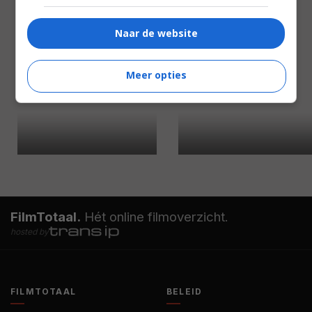
Naar de website
Meer opties
FilmTotaal.
Hét online filmoverzicht.
hosted by
FILMTOTAAL
BELEID