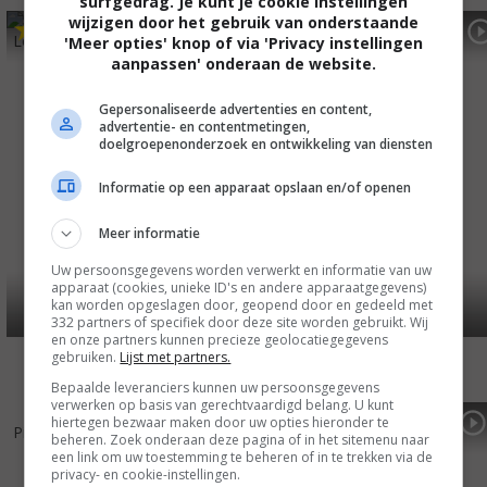
surfgedrag. Je kunt je cookie instellingen
wijzigen door het gebruik van onderstaande
5
0
6
4
,
,
Love Beats Rhymes
(2017)
Unleashed
(2016)
'Meer opties' knop of via 'Privacy instellingen
aanpassen' onderaan de website.
Gepersonaliseerde advertenties en content,
advertentie- en contentmetingen,
doelgroepenonderzoek en ontwikkeling van diensten
Informatie op een apparaat opslaan en/of openen
Meer informatie
Uw persoonsgegevens worden verwerkt en informatie van uw
apparaat (cookies, unieke ID's en andere apparaatgegevens)
kan worden opgeslagen door, geopend door en gedeeld met
332 partners of specifiek door deze site worden gebruikt. Wij
en onze partners kunnen precieze geolocatiegegevens
gebruiken.
Lijst met partners.
Bepaalde leveranciers kunnen uw persoonsgegevens
verwerken op basis van gerechtvaardigd belang. U kunt
6
0
6
6
,
,
hiertegen bezwaar maken door uw opties hieronder te
Pitch Perfect 2
(2015)
Pitch Perfect
(2012)
beheren. Zoek onderaan deze pagina of in het sitemenu naar
een link om uw toestemming te beheren of in te trekken via de
privacy- en cookie-instellingen.