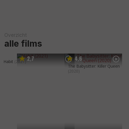
Overzicht
alle films
2
7
4
6
,
,
Habit
(2021)
The Babysitter: Killer Queen
(2020)