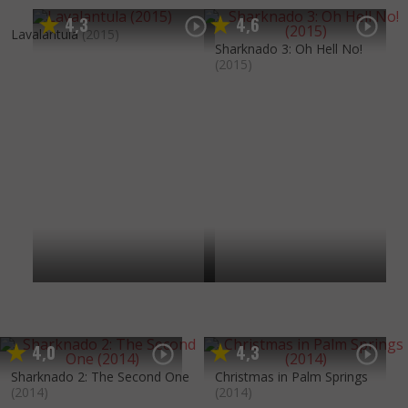
4
3
4
6
,
,
Lavalantula
(2015)
Sharknado 3: Oh Hell No!
(2015)
4
0
4
3
,
,
Sharknado 2: The Second One
Christmas in Palm Springs
(2014)
(2014)