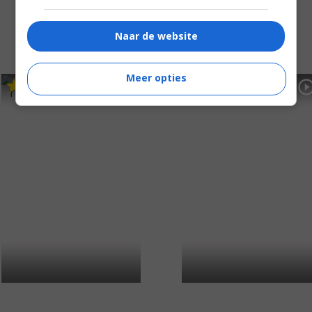
Naar de website
Meer opties
6
3
2
9
,
,
The Christmas Hope
(2009)
Lava Storm
(2008)