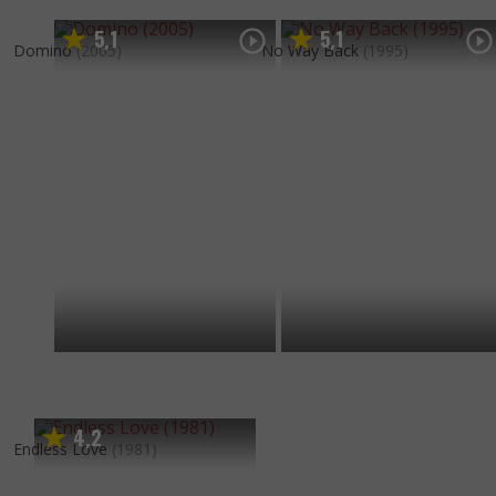
5
1
5
1
,
,
Domino
(2005)
No Way Back
(1995)
4
2
,
Endless Love
(1981)