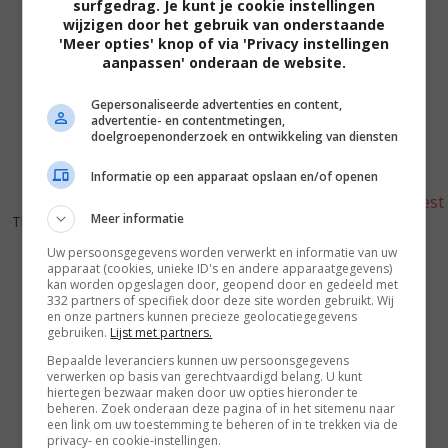
surfgedrag. Je kunt je cookie instellingen
wijzigen door het gebruik van onderstaande
'Meer opties' knop of via 'Privacy instellingen
aanpassen' onderaan de website.
Gepersonaliseerde advertenties en content,
advertentie- en contentmetingen,
doelgroepenonderzoek en ontwikkeling van diensten
Informatie op een apparaat opslaan en/of openen
4
7
4
0
,
,
Meer informatie
That's My Boy
(2012)
The Legend of Awesomest
Uw persoonsgegevens worden verwerkt en informatie van uw
Maximus
(2011)
apparaat (cookies, unieke ID's en andere apparaatgegevens)
kan worden opgeslagen door, geopend door en gedeeld met
332 partners of specifiek door deze site worden gebruikt. Wij
en onze partners kunnen precieze geolocatiegegevens
gebruiken.
Lijst met partners.
Bepaalde leveranciers kunnen uw persoonsgegevens
verwerken op basis van gerechtvaardigd belang. U kunt
hiertegen bezwaar maken door uw opties hieronder te
beheren. Zoek onderaan deze pagina of in het sitemenu naar
een link om uw toestemming te beheren of in te trekken via de
privacy- en cookie-instellingen.