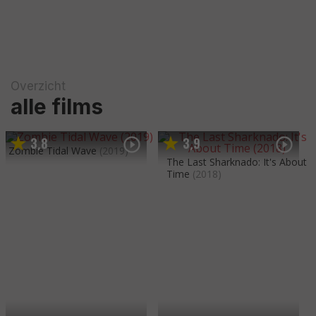
Overzicht
alle films
3
8
3
9
,
,
Zombie Tidal Wave
(2019)
The Last Sharknado: It's About
Time
(2018)