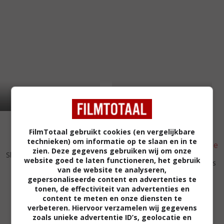
FilmTotaal gebruikt cookies (en vergelijkbare
technieken) om informatie op te slaan en in te
3
8
7
1
,
,
zien. Deze gegevens gebruiken wij om onze
Sharknado
(2013)
website goed te laten functioneren, het gebruik
McKenna Shoots for the Stars
van de website te analyseren,
(2012)
gepersonaliseerde content en advertenties te
tonen, de effectiviteit van advertenties en
content te meten en onze diensten te
verbeteren. Hiervoor verzamelen wij gegevens
zoals unieke advertentie ID’s, geolocatie en