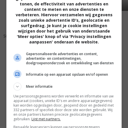
tonen, de effectiviteit van advertenties en
content te meten en onze diensten te
verbeteren. Hiervoor verzamelen wij gegevens
zoals unieke advertentie ID’s, geolocatie en
surfgedrag. Je kunt je cookie instellingen
wijzigen door het gebruik van onderstaande
5
2
,
Silences d'État
(2013)
'Meer opties' knop of via 'Privacy instellingen
aanpassen' onderaan de website.
Gepersonaliseerde advertenties en content,
advertentie- en contentmetingen,
doelgroepenonderzoek en ontwikkeling van diensten
Informatie op een apparaat opslaan en/of openen
Meer informatie
Uw persoonsgegevens worden verwerkt en informatie van uw
apparaat (cookies, unieke ID's en andere apparaatgegevens)
kan worden opgeslagen door, geopend door en gedeeld met
332 partners of specifiek door deze site worden gebruikt. Wij
en onze partners kunnen precieze geolocatiegegevens
gebruiken.
Lijst met partners.
Bepaalde leveranciers kunnen uw persoonsgegevens