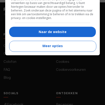
verwerken op basis van gerechtvaardigd belang. U kunt
hiertegen bezwaar maken door uw opties hieronder te
FilmTotaal.
Hét online filmoverzicht.
beheren. Zoek onderaan deze pagina of in het sitemenu naar
een link om uw toestemming te beheren of in te trekken via de
hosted by
privacy- en cookie-instellingen.
Naar de website
FILMTOTAAL
BELEID
Contact
Privacy
Meer opties
Over ons
Voorwaarden
Colofon
Cookies
FAQ
Cookievoorkeuren
Blog
SOCIALS
ONTDEKKEN
Facebook
Recensies