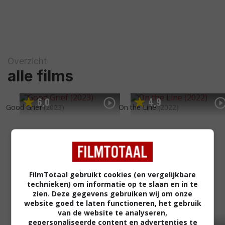
Overzicht
alle films
6
0
4
9
,
,
Good Grief
(2023)
On the Line
(2022)
FilmTotaal gebruikt cookies (en vergelijkbare
technieken) om informatie op te slaan en in te
zien. Deze gegevens gebruiken wij om onze
website goed te laten functioneren, het gebruik
van de website te analyseren,
gepersonaliseerde content en advertenties te