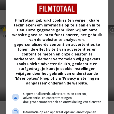
FilmTotaal gebruikt cookies (en vergelijkbare
technieken) om informatie op te slaan en in te
6
3
6
8
,
,
zien. Deze gegevens gebruiken wij om onze
The Driver
(1978)
website goed te laten functioneren, het gebruik
Lightning Over Water
(1980)
van de website te analyseren,
gepersonaliseerde content en advertenties te
tonen, de effectiviteit van advertenties en
content te meten en onze diensten te
verbeteren. Hiervoor verzamelen wij gegevens
zoals unieke advertentie ID’s, geolocatie en
surfgedrag. Je kunt je cookie instellingen
wijzigen door het gebruik van onderstaande
'Meer opties' knop of via 'Privacy instellingen
aanpassen' onderaan de website.
Gepersonaliseerde advertenties en content,
advertentie- en contentmetingen,
doelgroepenonderzoek en ontwikkeling van diensten
Informatie op een apparaat opslaan en/of openen