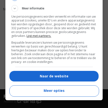
8
7
,
Meer informatie
Nashville
(1975)
Uw persoonsgegevens worden verwerkt en informatie van uw
apparaat (cookies, unieke ID's en andere apparaatgegevens)
kan worden opgeslagen door, geopend door en gedeeld met
332 partners of specifiek door deze site worden gebruikt. Wij
en onze partners kunnen precieze geolocatiegegevens
gebruiken.
Lijst met partners.
Bepaalde leveranciers kunnen uw persoonsgegevens
verwerken op basis van gerechtvaardigd belang. U kunt
hiertegen bezwaar maken door uw opties hieronder te
beheren. Zoek onderaan deze pagina of in het sitemenu naar
een link om uw toestemming te beheren of in te trekken via de
privacy- en cookie-instellingen.
Naar de website
Meer opties
FilmTotaal.
Hét online filmoverzicht.
hosted by