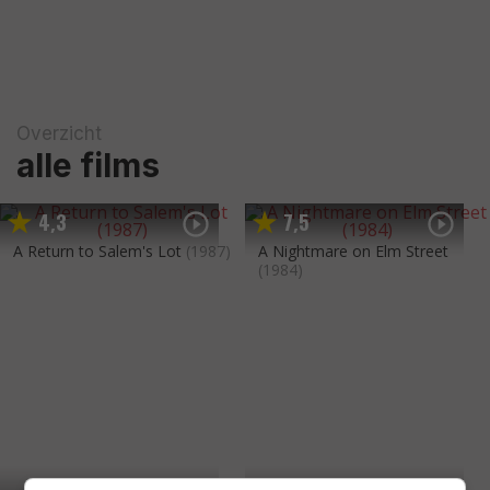
Overzicht
alle films
4
3
7
5
,
,
A Return to Salem's Lot
(1987)
A Nightmare on Elm Street
(1984)