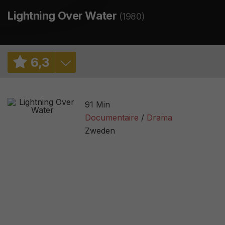
Lightning Over Water
(1980)
6
,
3
6,6
/ 1731
91 Min
67%
/ 9
Documentaire
Drama
Zweden
2,8
/ 20