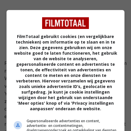
FilmTotaal gebruikt cookies (en vergelijkbare
technieken) om informatie op te slaan en in te
zien. Deze gegevens gebruiken wij om onze
website goed te laten functioneren, het gebruik
van de website te analyseren,
Regisseur Nicolas Ray wil absoluut nog een laatste film
gepersonaliseerde content en advertenties te
tonen, de effectiviteit van advertenties en
maken voordat hij sterft aan de gevolgen van kanker.
content te meten en onze diensten te
Wim Wenders is bezig in Hollywood met opnames
verbeteren. Hiervoor verzamelen wij gegevens
voor zijn eigen film Hammett, maar vliegt naar New
zoals unieke advertentie ID’s, geolocatie en
surfgedrag. Je kunt je cookie instellingen
York om zijn vriend te helpen met het realiseren van
wijzigen door het gebruik van onderstaande
zijn laatste wens. Ray's idee is om een film te maken
'Meer opties' knop of via 'Privacy instellingen
over een stervende schilder die naar China zeilt om
aanpassen' onderaan de website.
een geneesmiddel te vinden tegen zijn ziekte. De twee
Gepersonaliseerde advertenties en content,
regisseurs bespreken het idee, maar het is duidelijk dat
advertentie- en contentmetingen,
doelgroepenonderzoek en ontwikkeling van diensten