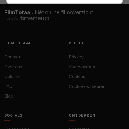
FilmTotaal.
Hét online filmoverzicht.
hosted by
FILMTOTAAL
BELEID
Contact
Privacy
Over ons
Voorwaarden
Colofon
Cookies
FAQ
Cookievoorkeuren
Blog
SOCIALS
ONTDEKKEN