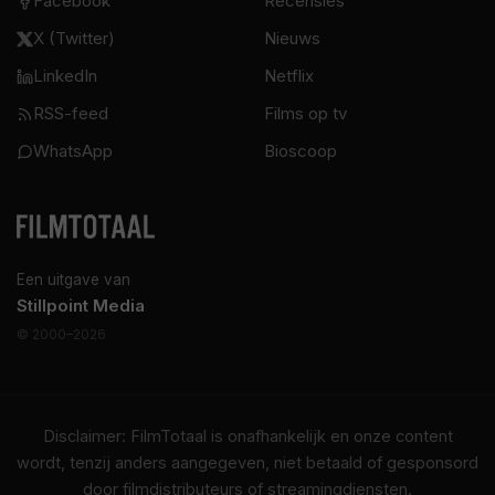
Facebook
Recensies
X (Twitter)
Nieuws
LinkedIn
Netflix
RSS-feed
Films op tv
WhatsApp
Bioscoop
Een uitgave van
Stillpoint Media
© 2000–2026
Disclaimer: FilmTotaal is onafhankelijk en onze content
wordt, tenzij anders aangegeven, niet betaald of gesponsord
door filmdistributeurs of streamingdiensten.