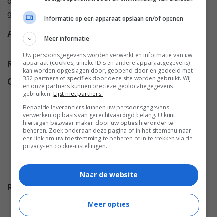
de film er nooit zal komen gezien Ray's zeer slechte
gezondheid.
Informatie op een apparaat opslaan en/of openen
Alt titel
Nick's Film - Lightning Over
Meer informatie
Water
Uw persoonsgegevens worden verwerkt en informatie van uw
apparaat (cookies, unieke ID's en andere apparaatgegevens)
Regie
Nicholas Ray
,
Wim Wenders
.
kan worden opgeslagen door, geopend door en gedeeld met
332 partners of specifiek door deze site worden gebruikt. Wij
Cast
Nicholas Ray
,
Gerry Bamman
,
en onze partners kunnen precieze geolocatiegegevens
gebruiken.
Lijst met partners.
Ronee Blakley
,
Edward
Lachman
,
Tom Farrell
,
Pierre
Bepaalde leveranciers kunnen uw persoonsgegevens
verwerken op basis van gerechtvaardigd belang. U kunt
Cottrell
,
Stefan Czapsky
,
Mitch
hiertegen bezwaar maken door uw opties hieronder te
beheren. Zoek onderaan deze pagina of in het sitemenu naar
Dubin
,
Becky Johnston
,
Tom
een link om uw toestemming te beheren of in te trekken via de
Kaufman
,
Pat Kirck
,
Martin
privacy- en cookie-instellingen.
Müller
,
Craig Nelson
,
Susan
Ray
,
Timothy Ray
.
Naar de website
Release
01.10.1980
Meer opties