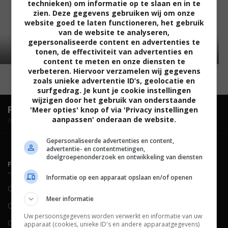
technieken) om informatie op te slaan en in te
zien. Deze gegevens gebruiken wij om onze
website goed te laten functioneren, het gebruik
van de website te analyseren,
gepersonaliseerde content en advertenties te
tonen, de effectiviteit van advertenties en
content te meten en onze diensten te
verbeteren. Hiervoor verzamelen wij gegevens
zoals unieke advertentie ID’s, geolocatie en
surfgedrag. Je kunt je cookie instellingen
wijzigen door het gebruik van onderstaande
FilmTotaal.
Hét online filmoverzicht.
'Meer opties' knop of via 'Privacy instellingen
aanpassen' onderaan de website.
hosted by
Gepersonaliseerde advertenties en content,
advertentie- en contentmetingen,
doelgroepenonderzoek en ontwikkeling van diensten
FILMTOTAAL
BELEID
Informatie op een apparaat opslaan en/of openen
Contact
Privacy
Meer informatie
Over ons
Voorwaarden
Uw persoonsgegevens worden verwerkt en informatie van uw
Colofon
Cookies
apparaat (cookies, unieke ID's en andere apparaatgegevens)