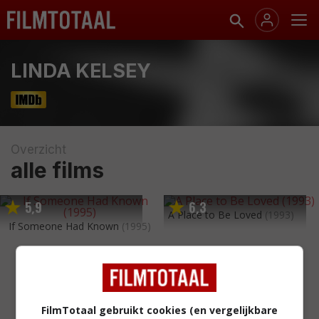
LINDA KELSEY
Overzicht
alle films
5
9
6
3
,
,
A Place to Be Loved
(1993)
If Someone Had Known
(1995)
FilmTotaal gebruikt cookies (en vergelijkbare