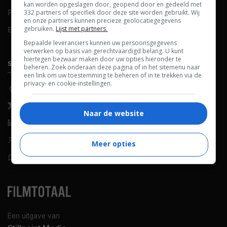
kan worden opgeslagen door, geopend door en gedeeld met
FAQ
Cookievoorkeuren
332 partners of specifiek door deze site worden gebruikt. Wij
en onze partners kunnen precieze geolocatiegegevens
gebruiken.
Lijst met partners.
Blog
Bepaalde leveranciers kunnen uw persoonsgegevens
verwerken op basis van gerechtvaardigd belang. U kunt
hiertegen bezwaar maken door uw opties hieronder te
SOCIALS
ONTDEKKEN
beheren. Zoek onderaan deze pagina of in het sitemenu naar
een link om uw toestemming te beheren of in te trekken via de
privacy- en cookie-instellingen.
Facebook
Recensies
X (Twitter)
Nieuws
Naar de website
LinkedIn
Netflix
RSS-feed
Films op tv
Meer opties
WhatsApp
Bioscoop
Een uitgave van