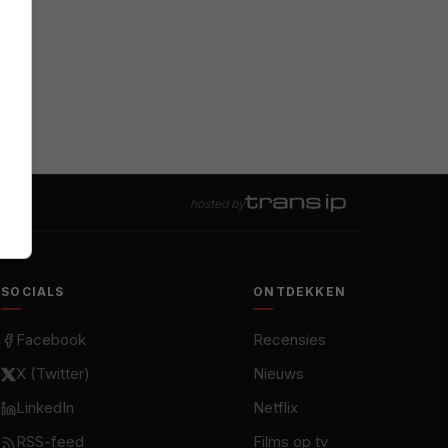
hosted by
SOCIALS
ONTDEKKEN
Facebook
Recensies
X (Twitter)
Nieuws
LinkedIn
Netflix
RSS-feed
Films op tv