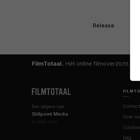
Release
FilmTotaal.
Hét online filmoverzicht.
FILMT
Contact
Een uitgave van
Stillpoint Media
Over on
© 2000–2026
Colofon
FAQ