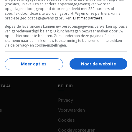
(cookies, unieke ID's en andere apparaatgegevens) kan worden
David Tom
,
Tom Guiry
,
Lezlie Deane
,
Hayley
opgeslagen door, geopend door en gedeeld met 332 partners of
Carr
.
specifiek door deze site worden gebruikt. Wij en onze partners kunnen
precieze geolocatiegegevens gebruiken.
Lijst met partners.
04.04.1993
Bepaalde leveranciers kunnen uw persoonsgegevens verwerken op basis
van gerechtvaardigd belang. U kunt hiertegen bezwaar maken door uw
opties hieronder te beheren. Zoek onderaan deze pagina of in het
sitemenu naar een link om uw toestemming te beheren of in te trekken
via de privacy- en cookie-instellingen.
Meer opties
Naar de website
OTAAL
BELEID
Privacy
s
Voorwaarden
Cookies
Cookievoorkeuren