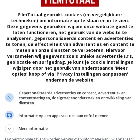
(1993)
FilmTotaal gebruikt cookies (en vergelijkbare
technieken) om informatie op te slaan en in te zien.
Deze gegevens gebruiken wij om onze website goed te
laten functioneren, het gebruik van de website te
analyseren, gepersonaliseerde content en advertenties
te tonen, de effectiviteit van advertenties en content te
MA
FAMILIEFILM
VERENIGDE STATEN
meten en onze diensten te verbeteren. Hiervoor
verzamelen wij gegevens zoals unieke advertentie ID’s,
geolocatie en surfgedrag. Je kunt je cookie instellingen
wijzigen door het gebruik van onderstaande 'Meer
opties' knop of via 'Privacy instellingen aanpassen'
onderaan de website.
og geen synopsis beschikbaar.
Gepersonaliseerde advertenties en content, advertentie- en
contentmetingen, doelgroepenonderzoek en ontwikkeling van
Sandy Smolan
.
diensten
Elizabeth Dennehy
,
Richard Crenna
,
Cotter
Informatie op een apparaat opslaan en/of openen
Smith
,
Joycelyn O'Brien
,
Sam Anderson
,
Meer informatie
Cyril O'Reilly
,
Gary Bayer
,
Adilah Barnes
,
Rhea Perlman
,
Amy Aquino
,
Linda Kelsey
,
Uw persoonsgegevens worden verwerkt en informatie van uw apparaat