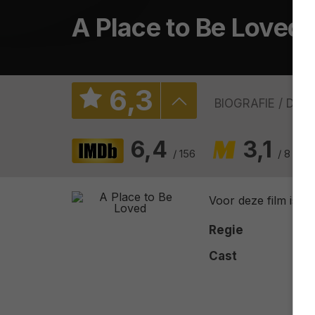
A Place to Be Loved
6
,
3
BIOGRAFIE
DRA
6,4
3,1
/ 156
/ 8
Voor deze film is n
Regie
Cast