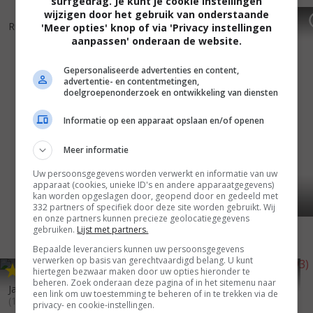
surfgedrag. Je kunt je cookie instellingen
wijzigen door het gebruik van onderstaande
4
6
7
3
,
,
Runaway Car
(1997)
Gattaca
(1997)
'Meer opties' knop of via 'Privacy instellingen
aanpassen' onderaan de website.
Gepersonaliseerde advertenties en content,
advertentie- en contentmetingen,
doelgroepenonderzoek en ontwikkeling van diensten
Informatie op een apparaat opslaan en/of openen
Meer informatie
Uw persoonsgegevens worden verwerkt en informatie van uw
apparaat (cookies, unieke ID's en andere apparaatgegevens)
kan worden opgeslagen door, geopend door en gedeeld met
332 partners of specifiek door deze site worden gebruikt. Wij
en onze partners kunnen precieze geolocatiegegevens
gebruiken.
Lijst met partners.
Bepaalde leveranciers kunnen uw persoonsgegevens
verwerken op basis van gerechtvaardigd belang. U kunt
6
3
6
3
,
,
hiertegen bezwaar maken door uw opties hieronder te
A Place to Be Loved
(1993)
beheren. Zoek onderaan deze pagina of in het sitemenu naar
Jack Reed: A Search for Justice
een link om uw toestemming te beheren of in te trekken via de
(1994)
privacy- en cookie-instellingen.