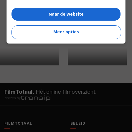
Naar de website
Meer opties
FilmTotaal.
Hét online filmoverzicht.
hosted by
FILMTOTAAL
BELEID