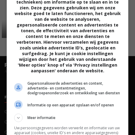
technieken) om informatie op te slaan en in te
zien. Deze gegevens gebruiken wij om onze
website goed te laten functioneren, het gebruik
van de website te analyseren,
gepersonaliseerde content en advertenties te
tonen, de effectiviteit van advertenties en
content te meten en onze diensten te
verbeteren. Hiervoor verzamelen wij gegevens
zoals unieke advertentie ID’s, geolocatie en
surfgedrag. Je kunt je cookie instellingen
wijzigen door het gebruik van onderstaande
FilmTotaal.
Hét online filmoverzicht.
'Meer opties' knop of via 'Privacy instellingen
aanpassen' onderaan de website.
hosted by
Gepersonaliseerde advertenties en content,
advertentie- en contentmetingen,
doelgroepenonderzoek en ontwikkeling van diensten
FILMTOTAAL
BELEID
Informatie op een apparaat opslaan en/of openen
Contact
Privacy
Meer informatie
Over ons
Voorwaarden
Uw persoonsgegevens worden verwerkt en informatie van uw
Colofon
Cookies
apparaat (cookies, unieke ID's en andere apparaatgegevens)