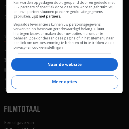
kan worden opgeslagen door, geopend door en gedeeld met
FAQ
Cookievoorkeuren
332 partners of specifiek door deze site worden gebruikt. Wij
en onze partners kunnen precieze geolocatiegegevens
gebruiken.
Lijst met partners.
Blog
Bepaalde leveranciers kunnen uw persoonsgegevens
verwerken op basis van gerechtvaardigd belang. U kunt
hiertegen bezwaar maken door uw opties hieronder te
SOCIALS
ONTDEKKEN
beheren. Zoek onderaan deze pagina of in het sitemenu naar
een link om uw toestemming te beheren of in te trekken via de
privacy- en cookie-instellingen.
Facebook
Recensies
X (Twitter)
Nieuws
Naar de website
LinkedIn
Netflix
RSS-feed
Films op tv
Meer opties
WhatsApp
Bioscoop
Een uitgave van