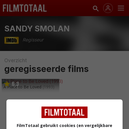
SANDY SMOLAN
Regisseur
Overzicht
geregisseerde films
6
3
,
A Place to Be Loved
(1993)
FilmTotaal gebruikt cookies (en vergelijkbare