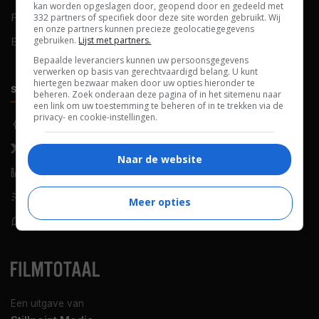
kan worden opgeslagen door, geopend door en gedeeld met
FAQ
Cookievoorkeuren
332 partners of specifiek door deze site worden gebruikt. Wij
en onze partners kunnen precieze geolocatiegegevens
gebruiken.
Lijst met partners.
Blog
Bepaalde leveranciers kunnen uw persoonsgegevens
verwerken op basis van gerechtvaardigd belang. U kunt
hiertegen bezwaar maken door uw opties hieronder te
SOCIALS
ONTDEKKEN
beheren. Zoek onderaan deze pagina of in het sitemenu naar
een link om uw toestemming te beheren of in te trekken via de
privacy- en cookie-instellingen.
Facebook
Recensies
X (Twitter)
Nieuws
Naar de website
LinkedIn
Netflix
RSS-feed
Films op tv
Meer opties
WhatsApp
Bioscoop
Een uitgave van