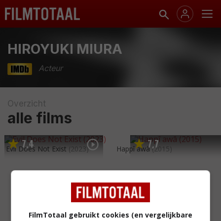
HIROYUKI MIURA
Acteur
Overzicht
alle films
7
4
7
7
,
,
Evil Does Not Exist
(2023)
Happî awâ
(2015)
FilmTotaal gebruikt cookies (en vergelijkbare