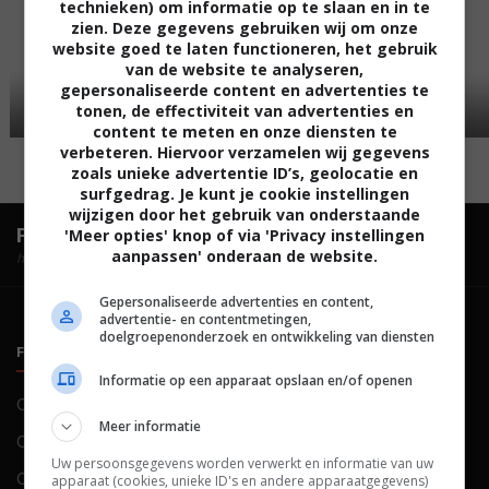
technieken) om informatie op te slaan en in te
zien. Deze gegevens gebruiken wij om onze
website goed te laten functioneren, het gebruik
van de website te analyseren,
gepersonaliseerde content en advertenties te
tonen, de effectiviteit van advertenties en
content te meten en onze diensten te
verbeteren. Hiervoor verzamelen wij gegevens
zoals unieke advertentie ID’s, geolocatie en
surfgedrag. Je kunt je cookie instellingen
wijzigen door het gebruik van onderstaande
FilmTotaal.
Hét online filmoverzicht.
'Meer opties' knop of via 'Privacy instellingen
aanpassen' onderaan de website.
hosted by
Gepersonaliseerde advertenties en content,
advertentie- en contentmetingen,
doelgroepenonderzoek en ontwikkeling van diensten
FILMTOTAAL
BELEID
Informatie op een apparaat opslaan en/of openen
Contact
Privacy
Meer informatie
Over ons
Voorwaarden
Uw persoonsgegevens worden verwerkt en informatie van uw
Colofon
Cookies
apparaat (cookies, unieke ID's en andere apparaatgegevens)