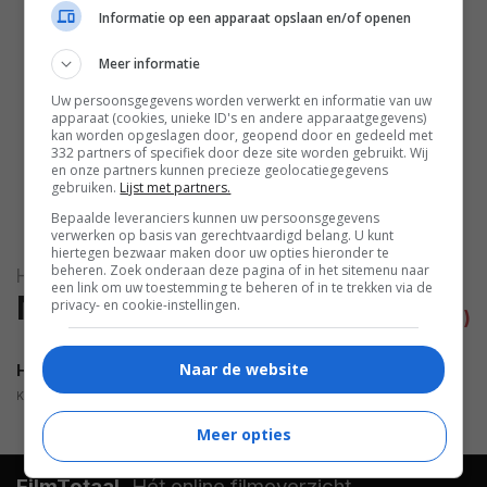
Informatie op een apparaat opslaan en/of openen
Tsugumi Kugai
,
Maiko Mihara
,
Hiroyuki Miura
,
Hajime
Meer informatie
Sakasho
,
Shuhei Shibata
,
Ayaka
Uw persoonsgegevens worden verwerkt en informatie van uw
Shibutani
,
Reina Shiihashi
,
apparaat (cookies, unieke ID's en andere apparaatgegevens)
Yoshio Shin
,
Yasunobu Tanabe
,
kan worden opgeslagen door, geopend door en gedeeld met
332 partners of specifiek door deze site worden gebruikt. Wij
Sachie Tanaka
.
en onze partners kunnen precieze geolocatiegegevens
gebruiken.
Lijst met partners.
Bepaalde leveranciers kunnen uw persoonsgegevens
verwerken op basis van gerechtvaardigd belang. U kunt
hiertegen bezwaar maken door uw opties hieronder te
beheren. Zoek onderaan deze pagina of in het sitemenu naar
Happî awâ
een link om uw toestemming te beheren of in te trekken via de
Nieuwsberichten
privacy- en cookie-instellingen.
alle artikelen (1)
Naar de website
Happy Hour [IFFR2016]
KAJ VAN ZOELEN,
28.01.2016
Meer opties
FilmTotaal.
Hét online filmoverzicht.