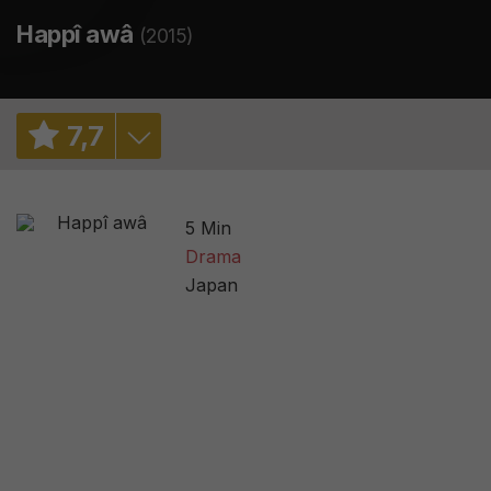
Happî awâ
(2015)
7
,
7
7,6
/ 3302
5 Min
3,4
/ 20
Drama
Japan
87
/ 4