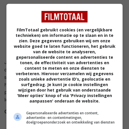
FilmTotaal gebruikt cookies (en vergelijkbare
technieken) om informatie op te slaan en in te
zien. Deze gegevens gebruiken wij om onze
website goed te laten functioneren, het gebruik
van de website te analyseren,
gepersonaliseerde content en advertenties te
Jun, Akari, Sakurako en Fumi zijn vier vriendinnen in
tonen, de effectiviteit van advertenties en
content te meten en onze diensten te
de dertig. Als één van hen besluit van haar man te
verbeteren. Hiervoor verzamelen wij gegevens
scheiden, blijkt dat een grote invloed op de levens van
zoals unieke advertentie ID’s, geolocatie en
surfgedrag. Je kunt je cookie instellingen
het viertal te hebben. Hun vriendschap wordt op de
wijzigen door het gebruik van onderstaande
proef gesteld terwijl ze alle vier hun keuzes in het
'Meer opties' knop of via 'Privacy instellingen
leven opnieuw overwegen.
aanpassen' onderaan de website.
Cast
Hiromi Demura
,
Shoko
Gepersonaliseerde advertenties en content,
advertentie- en contentmetingen,
Fukunaga
,
Yuichiro Ito
,
Rira
doelgroepenonderzoek en ontwikkeling van diensten
Kawamura
,
Hazuki Kikuchi
,