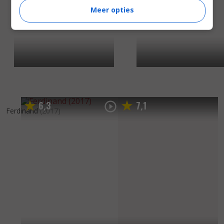
Meer opties
6
3
7
1
,
,
Ferdinand
(2017)