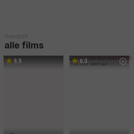
Overzicht
alle films
6
9
6
3
,
,
The Little Mermaid
(2023)