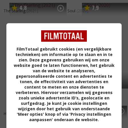
4
8
7
9
,
,
The Starling
(2021)
Soul
(2020)
FilmTotaal gebruikt cookies (en vergelijkbare
technieken) om informatie op te slaan en in te
zien. Deze gegevens gebruiken wij om onze
website goed te laten functioneren, het gebruik
van de website te analyseren,
gepersonaliseerde content en advertenties te
tonen, de effectiviteit van advertenties en
content te meten en onze diensten te
verbeteren. Hiervoor verzamelen wij gegevens
zoals unieke advertentie ID’s, geolocatie en
surfgedrag. Je kunt je cookie instellingen
wijzigen door het gebruik van onderstaande
8
8
5
8
,
,
Hamilton
(2020)
Velvet Buzzsaw
(2019)
'Meer opties' knop of via 'Privacy instellingen
aanpassen' onderaan de website.