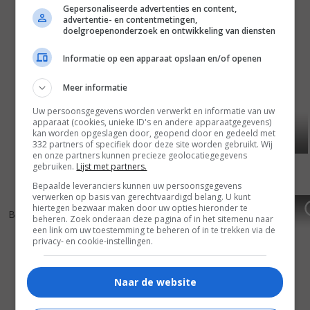
Gepersonaliseerde advertenties en content,
advertentie- en contentmetingen,
doelgroepenonderzoek en ontwikkeling van diensten
Informatie op een apparaat opslaan en/of openen
Meer informatie
Uw persoonsgegevens worden verwerkt en informatie van uw
apparaat (cookies, unieke ID's en andere apparaatgegevens)
kan worden opgeslagen door, geopend door en gedeeld met
332 partners of specifiek door deze site worden gebruikt. Wij
en onze partners kunnen precieze geolocatiegegevens
gebruiken.
Lijst met partners.
Bepaalde leveranciers kunnen uw persoonsgegevens
verwerken op basis van gerechtvaardigd belang. U kunt
7
4
7
2
,
,
hiertegen bezwaar maken door uw opties hieronder te
Blindspotting
(2018)
Wonder
(2017)
beheren. Zoek onderaan deze pagina of in het sitemenu naar
een link om uw toestemming te beheren of in te trekken via de
privacy- en cookie-instellingen.
Naar de website