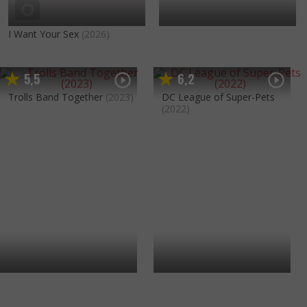
I Want Your Sex
(2026)
5
5
6
2
,
,
Trolls Band Together
(2023)
DC League of Super-Pets
(2022)