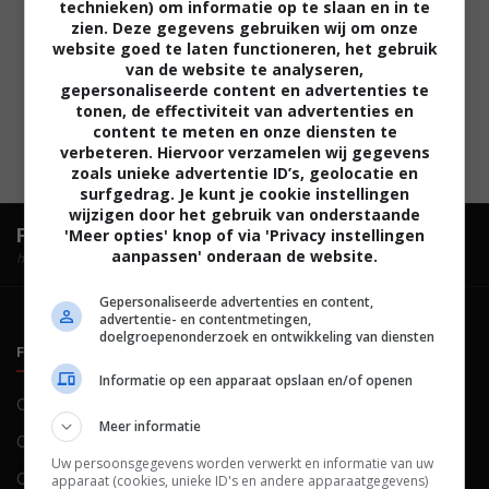
technieken) om informatie op te slaan en in te
zien. Deze gegevens gebruiken wij om onze
website goed te laten functioneren, het gebruik
van de website te analyseren,
gepersonaliseerde content en advertenties te
tonen, de effectiviteit van advertenties en
content te meten en onze diensten te
verbeteren. Hiervoor verzamelen wij gegevens
zoals unieke advertentie ID’s, geolocatie en
surfgedrag. Je kunt je cookie instellingen
wijzigen door het gebruik van onderstaande
FilmTotaal.
Hét online filmoverzicht.
'Meer opties' knop of via 'Privacy instellingen
aanpassen' onderaan de website.
hosted by
Gepersonaliseerde advertenties en content,
advertentie- en contentmetingen,
doelgroepenonderzoek en ontwikkeling van diensten
FILMTOTAAL
BELEID
Informatie op een apparaat opslaan en/of openen
Contact
Privacy
Meer informatie
Over ons
Voorwaarden
Uw persoonsgegevens worden verwerkt en informatie van uw
Colofon
Cookies
apparaat (cookies, unieke ID's en andere apparaatgegevens)