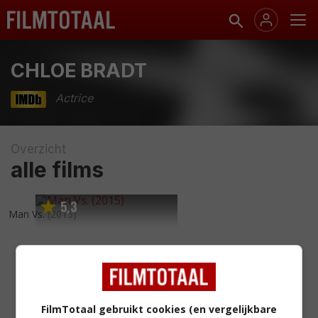
CHLOE BRADT
Actrice
Overzicht
alle films
5
3
,
Man Vs.
(2015)
FilmTotaal gebruikt cookies (en vergelijkbare