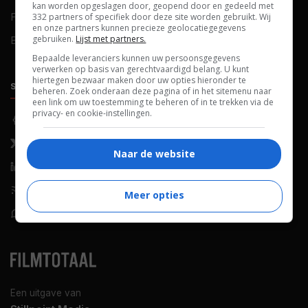
kan worden opgeslagen door, geopend door en gedeeld met
FAQ
Cookievoorkeuren
332 partners of specifiek door deze site worden gebruikt. Wij
en onze partners kunnen precieze geolocatiegegevens
gebruiken.
Lijst met partners.
Blog
Bepaalde leveranciers kunnen uw persoonsgegevens
verwerken op basis van gerechtvaardigd belang. U kunt
hiertegen bezwaar maken door uw opties hieronder te
SOCIALS
ONTDEKKEN
beheren. Zoek onderaan deze pagina of in het sitemenu naar
een link om uw toestemming te beheren of in te trekken via de
privacy- en cookie-instellingen.
Facebook
Recensies
X (Twitter)
Nieuws
Naar de website
LinkedIn
Netflix
RSS-feed
Films op tv
Meer opties
WhatsApp
Bioscoop
Een uitgave van