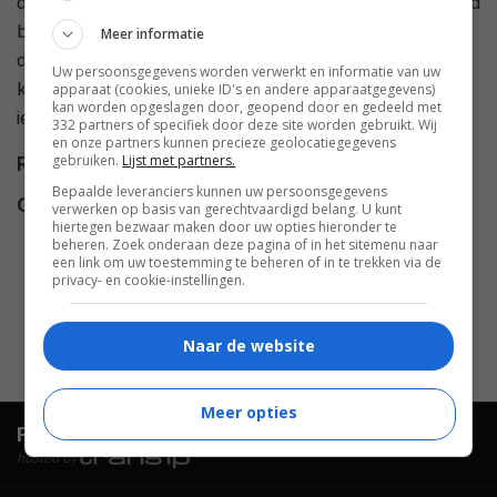
dagen lang moet zien te overleven. Niet geheel vreemd
bezit hij het vertrouwen om ook deze week alleen
Meer informatie
door te brengen, maar na een vreemde aardbeving
Uw persoonsgegevens worden verwerkt en informatie van uw
krijgt Doug het idee dat hij niet alleen is in het bos. Met
apparaat (cookies, unieke ID's en andere apparaatgegevens)
kan worden opgeslagen door, geopend door en gedeeld met
iets dat niet menselijk is.
332 partners of specifiek door deze site worden gebruikt. Wij
en onze partners kunnen precieze geolocatiegegevens
gebruiken.
Lijst met partners.
Regie
Adam Massey
.
Bepaalde leveranciers kunnen uw persoonsgegevens
Cast
Alex Karzis
,
Michael Cram
,
verwerken op basis van gerechtvaardigd belang. U kunt
hiertegen bezwaar maken door uw opties hieronder te
Drew Nelson
,
Chris
beheren. Zoek onderaan deze pagina of in het sitemenu naar
Diamantopoulos
,
Sam Kalilieh
,
een link om uw toestemming te beheren of in te trekken via de
privacy- en cookie-instellingen.
Constantine Meglis
,
Chloe Bradt
,
Kate Ziegler
,
Kelly Fanson
.
Naar de website
Meer opties
FilmTotaal.
Hét online filmoverzicht.
hosted by