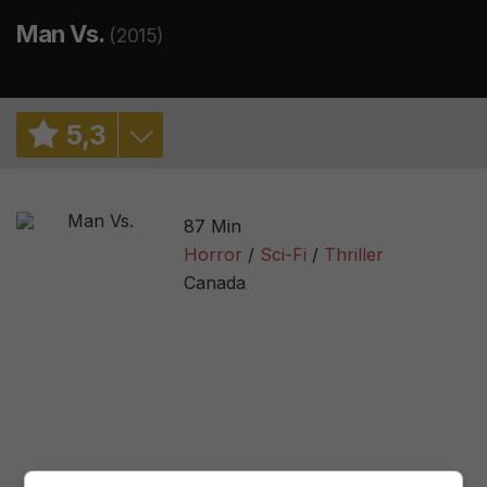
Man Vs.
(2015)
5
,
3
5,0
/ 1
87 Min
5,6
/ 3841
Horror
Sci-Fi
Thriller
Canada
50%
/ 6
2,4
/ 6