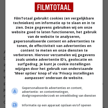
FilmTotaal gebruikt cookies (en vergelijkbare
technieken) om informatie op te slaan en in te
zien. Deze gegevens gebruiken wij om onze
website goed te laten functioneren, het gebruik
van de website te analyseren,
gepersonaliseerde content en advertenties te
tonen, de effectiviteit van advertenties en
content te meten en onze diensten te
Als het gezicht van zijn eigen hitserie 'Man Vs.' wordt
verbeteren. Hiervoor verzamelen wij gegevens
Doug Woods dikwijls gedwongen vijf dagen voor
zoals unieke advertentie ID’s, geolocatie en
surfgedrag. Je kunt je cookie instellingen
zichzelf te zorgen in verafgelegen gebieden zonder
wijzigen door het gebruik van onderstaande
hulp, eten of water. Hij heeft enkel camera's bij zich
'Meer opties' knop of via 'Privacy instellingen
waarmee hij zijn ervaringen vastlegt. Doug is een
aanpassen' onderaan de website.
professionele overlever die weet welke paddenstoelen
Gepersonaliseerde advertenties en content,
je kan eten en waar het Noorden altijd is. Voor een
advertentie- en contentmetingen,
doelgroepenonderzoek en ontwikkeling van diensten
nieuw seizoen van het programma wordt hij in het
Canadese Schild achtergelaten, waar hij opnieuw vijf
Informatie op een apparaat opslaan en/of openen