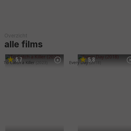
Overzicht
alle films
5
7
5
8
,
,
To Catch a Killer
(2023)
Every Day
(2018)