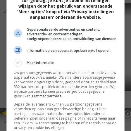
surfgedrag. Je kunt je cookie instellingen
wijzigen door het gebruik van onderstaande
6
4
3
6
,
,
Defendor
(2009)
Rub & Tug
(2002)
'Meer opties' knop of via 'Privacy instellingen
aanpassen' onderaan de website.
Gepersonaliseerde advertenties en content,
advertentie- en contentmetingen,
doelgroepenonderzoek en ontwikkeling van diensten
Informatie op een apparaat opslaan en/of openen
Meer informatie
Uw persoonsgegevens worden verwerkt en informatie van uw
apparaat (cookies, unieke ID's en andere apparaatgegevens)
kan worden opgeslagen door, geopend door en gedeeld met
332 partners of specifiek door deze site worden gebruikt. Wij
en onze partners kunnen precieze geolocatiegegevens
gebruiken.
Lijst met partners.
Bepaalde leveranciers kunnen uw persoonsgegevens
verwerken op basis van gerechtvaardigd belang. U kunt
4
0
5
4
,
,
hiertegen bezwaar maken door uw opties hieronder te
Tommy Boy
(1995)
beheren. Zoek onderaan deze pagina of in het sitemenu naar
Exception to the Rule
(1997)
een link om uw toestemming te beheren of in te trekken via de
privacy- en cookie-instellingen.