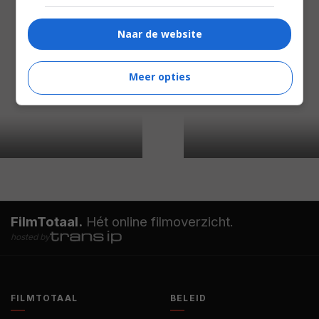
Naar de website
Meer opties
FilmTotaal.
Hét online filmoverzicht.
hosted by
FILMTOTAAL
BELEID