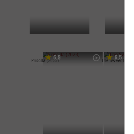
6
9
6
5
,
,
Priscilla
(2023)
The Sweet East