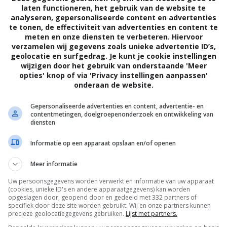
laten functioneren, het gebruik van de website te
analyseren, gepersonaliseerde content en advertenties
te tonen, de effectiviteit van advertenties en content te
meten en onze diensten te verbeteren. Hiervoor
verzamelen wij gegevens zoals unieke advertentie ID’s,
geolocatie en surfgedrag. Je kunt je cookie instellingen
wijzigen door het gebruik van onderstaande 'Meer
opties' knop of via 'Privacy instellingen aanpassen'
onderaan de website.
4
4
5
4
,
,
(2023)
He Went That Way
(2023)
Deep Water
(
Gepersonaliseerde advertenties en content, advertentie- en
contentmetingen, doelgroepenonderzoek en ontwikkeling van
diensten
Informatie op een apparaat opslaan en/of openen
Meer informatie
Uw persoonsgegevens worden verwerkt en informatie van uw apparaat
(cookies, unieke ID's en andere apparaatgegevens) kan worden
opgeslagen door, geopend door en gedeeld met 332 partners of
specifiek door deze site worden gebruikt. Wij en onze partners kunnen
precieze geolocatiegegevens gebruiken.
Lijst met partners.