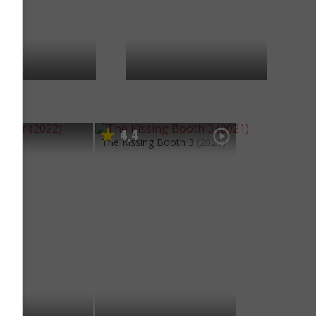
4
4
,
2022)
The Kissing Booth 3
(2021)