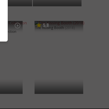
5
8
,
The Kissing Booth
(2018)
Collection