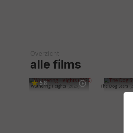
Overzicht
alle films
5
8
,
Wuthering Heights
(2026)
The Dog Stars
(