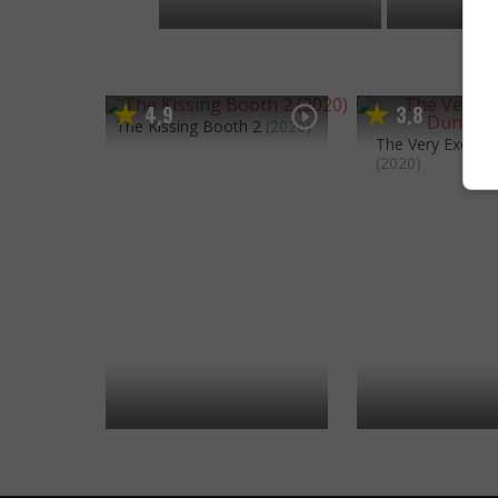
4
9
3
8
,
,
The Kissing Booth 2
(2020)
The Very Excelle
(2020)