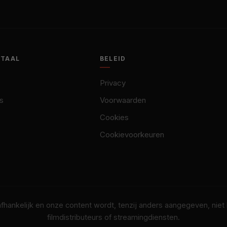
OTAAL
BELEID
Privacy
s
Voorwaarden
Cookies
Cookievoorkeuren
nafhankelijk en onze content wordt, tenzij anders aangegeven, nie
filmdistributeurs of streamingdiensten.