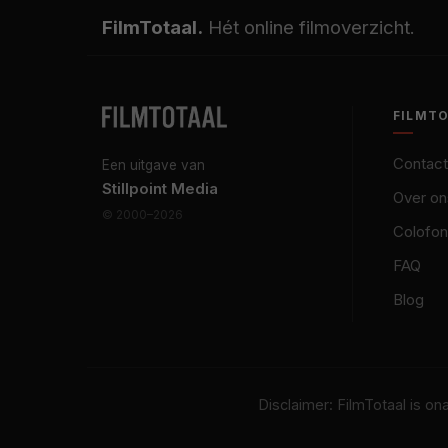
FilmTotaal.
Hét online filmoverzicht.
FILMT
Contact
Een uitgave van
Stillpoint Media
Over on
© 2000–2026
Colofon
FAQ
Blog
Disclaimer: FilmTotaal is o