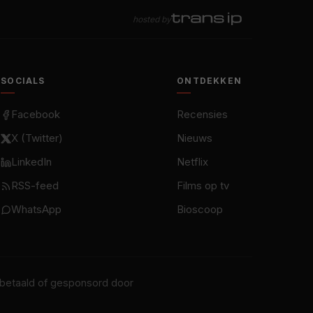
hosted by
SOCIALS
ONTDEKKEN
Facebook
Recensies
X (Twitter)
Nieuws
LinkedIn
Netflix
RSS-feed
Films op tv
WhatsApp
Bioscoop
t betaald of gesponsord door