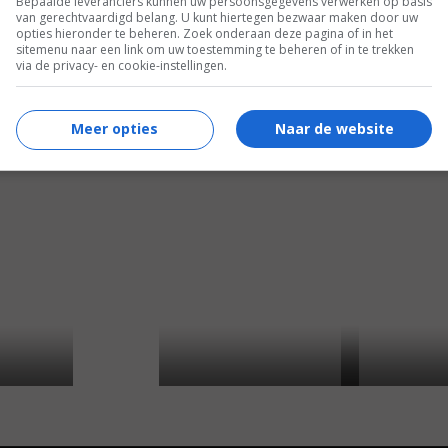
Bepaalde leveranciers kunnen uw persoonsgegevens verwerken op basis
van gerechtvaardigd belang. U kunt hiertegen bezwaar maken door uw
opties hieronder te beheren. Zoek onderaan deze pagina of in het
sitemenu naar een link om uw toestemming te beheren of in te trekken
via de privacy- en cookie-instellingen.
4
9
6
8
,
,
2 Hearts
(2020)
Meer opties
Naar de website
nt Mr. Dundee
The Mortuary 
(2019)