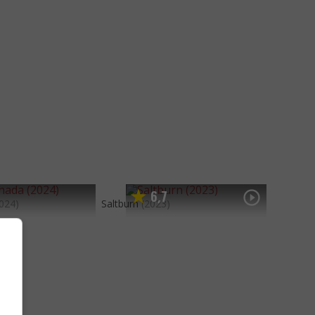
6
7
,
024)
Saltburn
(2023)