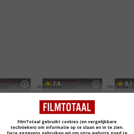
7
4
5
7
,
,
2026)
Frankenstein
(2025)
Oh Canada
(2
FilmTotaal gebruikt cookies (en vergelijkbare
technieken) om informatie op te slaan en in te zien.
Deze gegevens gebruiken wij om onze website goed te