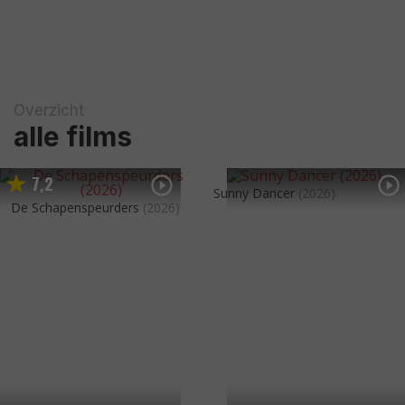
Overzicht
alle films
7
2
,
Sunny Dancer
(2026)
De Schapenspeurders
(2026)