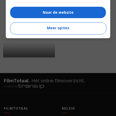
Naar de website
Meer opties
FilmTotaal.
Hét online filmoverzicht.
hosted by
FILMTOTAAL
BELEID