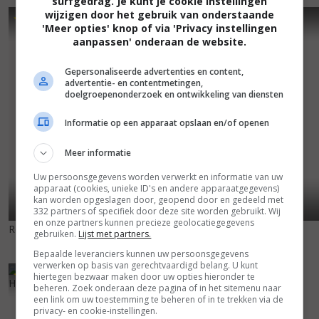
surfgedrag. Je kunt je cookie instellingen
wijzigen door het gebruik van onderstaande
5
9
6
7
,
,
Judy
(2019)
'Meer opties' knop of via 'Privacy instellingen
aanpassen' onderaan de website.
Gepersonaliseerde advertenties en content,
advertentie- en contentmetingen,
doelgroepenonderzoek en ontwikkeling van diensten
Informatie op een apparaat opslaan en/of openen
Meer informatie
Uw persoonsgegevens worden verwerkt en informatie van uw
apparaat (cookies, unieke ID's en andere apparaatgegevens)
kan worden opgeslagen door, geopend door en gedeeld met
332 partners of specifiek door deze site worden gebruikt. Wij
en onze partners kunnen precieze geolocatiegegevens
Resistance
(2020)
gebruiken.
Lijst met partners.
Bepaalde leveranciers kunnen uw persoonsgegevens
verwerken op basis van gerechtvaardigd belang. U kunt
3
6
,
hiertegen bezwaar maken door uw opties hieronder te
Holmes & Watson
(2018)
beheren. Zoek onderaan deze pagina of in het sitemenu naar
een link om uw toestemming te beheren of in te trekken via de
privacy- en cookie-instellingen.