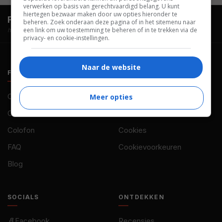
verwerken op basis van gerechtvaardigd belang. U kunt
hiertegen bezwaar maken door uw opties hieronder te
FilmTotaal.
Hét online filmoverzicht.
beheren. Zoek onderaan deze pagina of in het sitemenu naar
een link om uw toestemming te beheren of in te trekken via de
hosted by
privacy- en cookie-instellingen.
Naar de website
FILMTOTAAL
BELEID
Contact
Privacy
Meer opties
Over ons
Voorwaarden
Colofon
Cookies
FAQ
Cookievoorkeuren
Blog
SOCIALS
ONTDEKKEN
Facebook
Recensies