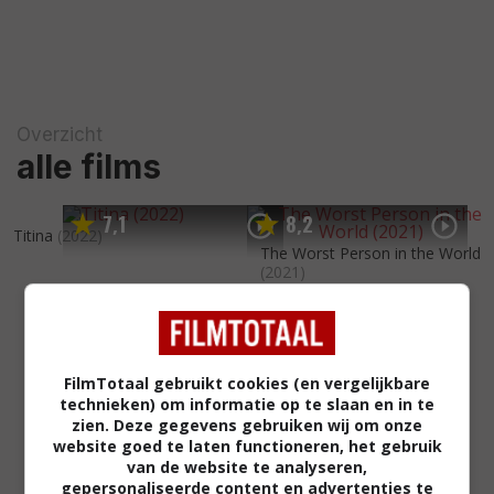
Overzicht
alle films
7
1
8
2
,
,
Titina
(2022)
The Worst Person in the World
(2021)
FilmTotaal gebruikt cookies (en vergelijkbare
technieken) om informatie op te slaan en in te
zien. Deze gegevens gebruiken wij om onze
website goed te laten functioneren, het gebruik
van de website te analyseren,
gepersonaliseerde content en advertenties te