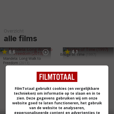
Overzicht
alle films
6
6
4
1
,
,
Bridge of Time
(1997)
Mandela: Long Walk to
Freedom
(2013)
FilmTotaal gebruikt cookies (en vergelijkbare
technieken) om informatie op te slaan en in te
zien. Deze gegevens gebruiken wij om onze
website goed te laten functioneren, het gebruik
van de website te analyseren,
gepersonaliseerde content en advertenties te