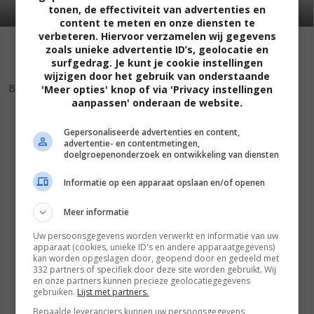
tonen, de effectiviteit van advertenties en
content te meten en onze diensten te
verbeteren. Hiervoor verzamelen wij gegevens
zoals unieke advertentie ID’s, geolocatie en
surfgedrag. Je kunt je cookie instellingen
wijzigen door het gebruik van onderstaande
6
7
,
Bopha!
(1993)
'Meer opties' knop of via 'Privacy instellingen
aanpassen' onderaan de website.
Gepersonaliseerde advertenties en content,
advertentie- en contentmetingen,
doelgroepenonderzoek en ontwikkeling van diensten
Informatie op een apparaat opslaan en/of openen
Meer informatie
Uw persoonsgegevens worden verwerkt en informatie van uw
apparaat (cookies, unieke ID's en andere apparaatgegevens)
kan worden opgeslagen door, geopend door en gedeeld met
332 partners of specifiek door deze site worden gebruikt. Wij
en onze partners kunnen precieze geolocatiegegevens
gebruiken.
Lijst met partners.
Bepaalde leveranciers kunnen uw persoonsgegevens