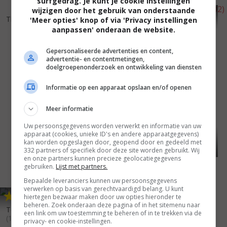
surfgedrag. Je kunt je cookie instellingen
wijzigen door het gebruik van onderstaande
4
6
7
2
,
,
Threshold
(2003)
Guilt by Association
(2002)
'Meer opties' knop of via 'Privacy instellingen
aanpassen' onderaan de website.
Gepersonaliseerde advertenties en content,
advertentie- en contentmetingen,
doelgroepenonderzoek en ontwikkeling van diensten
Informatie op een apparaat opslaan en/of openen
Meer informatie
Uw persoonsgegevens worden verwerkt en informatie van uw
apparaat (cookies, unieke ID's en andere apparaatgegevens)
kan worden opgeslagen door, geopend door en gedeeld met
332 partners of specifiek door deze site worden gebruikt. Wij
en onze partners kunnen precieze geolocatiegegevens
gebruiken.
Lijst met partners.
Bepaalde leveranciers kunnen uw persoonsgegevens
verwerken op basis van gerechtvaardigd belang. U kunt
4
9
,
hiertegen bezwaar maken door uw opties hieronder te
beheren. Zoek onderaan deze pagina of in het sitemenu naar
To Love, Honor & Betray
een link om uw toestemming te beheren of in te trekken via de
(1999)
privacy- en cookie-instellingen.