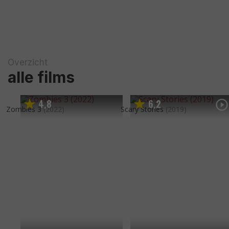
Overzicht
alle films
4
8
6
2
,
,
Zombies 3
(2022)
Scary Stories
(2019)