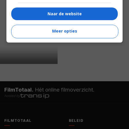
Naar de website
Meer opties
FilmTotaal.
Hét online filmoverzicht.
hosted by
FILMTOTAAL
BELEID