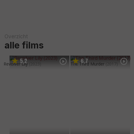
Overzicht
alle films
5
2
6
7
,
,
Revolver Lily
(2023)
The Third Murder
(2017)