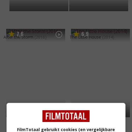
7
6
6
9
,
,
After the Storm
(2016)
The Little House
(2014)
FilmTotaal gebruikt cookies (en vergelijkbare