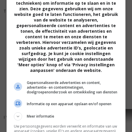
technieken) om informatie op te slaan en in te
7
4
7
9
,
,
zien. Deze gegevens gebruiken wij om onze
Tokyo Family
(2013)
website goed te laten functioneren, het gebruik
The Tale of Princess Kaguya
van de website te analyseren,
(2013)
gepersonaliseerde content en advertenties te
tonen, de effectiviteit van advertenties en
content te meten en onze diensten te
verbeteren. Hiervoor verzamelen wij gegevens
zoals unieke advertentie ID’s, geolocatie en
surfgedrag. Je kunt je cookie instellingen
wijzigen door het gebruik van onderstaande
'Meer opties' knop of via 'Privacy instellingen
aanpassen' onderaan de website.
Gepersonaliseerde advertenties en content,
advertentie- en contentmetingen,
doelgroepenonderzoek en ontwikkeling van diensten
Informatie op een apparaat opslaan en/of openen
7
5
4
8
,
,
Meer informatie
I Wish
(2011)
Lorelei
(2005)
Uw persoonsgegevens worden verwerkt en informatie van uw
apparaat (cookies, unieke ID's en andere apparaatgegevens)