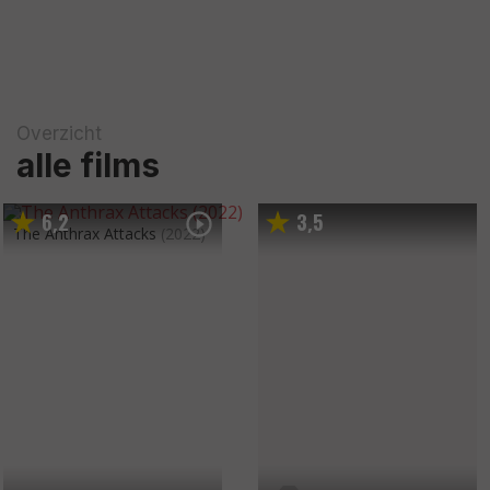
Overzicht
alle films
6
2
3
5
,
,
The Anthrax Attacks
(2022)