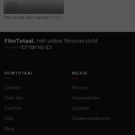
The Secret She Carried
(1996)
FilmTotaal.
Hét online filmoverzicht.
hosted by
FILMTOTAAL
BELEID
Contact
Privacy
Over ons
Voorwaarden
Colofon
Cookies
FAQ
Cookievoorkeuren
Blog