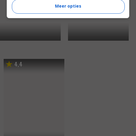
Meer opties
4
4
,