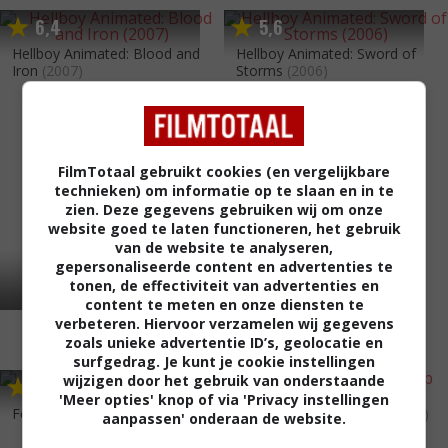
6
4
5
6
,
,
Hellboy Animated: Blood and
Hellboy Animated: Sword of
Iron
(2007)
Storms
(2006)
FilmTotaal gebruikt cookies (en vergelijkbare
technieken) om informatie op te slaan en in te
zien. Deze gegevens gebruiken wij om onze
website goed te laten functioneren, het gebruik
van de website te analyseren,
gepersonaliseerde content en advertenties te
tonen, de effectiviteit van advertenties en
content te meten en onze diensten te
verbeteren. Hiervoor verzamelen wij gegevens
zoals unieke advertentie ID’s, geolocatie en
surfgedrag. Je kunt je cookie instellingen
wijzigen door het gebruik van onderstaande
6
8
5
4
,
,
'Meer opties' knop of via 'Privacy instellingen
For the Love of a Child
(2006)
Thru the Moebius Strip
(2005)
aanpassen' onderaan de website.