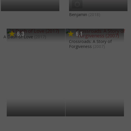
Benjamin
(2018)
6
3
6
1
,
,
A Dash of Love
(2017)
Crossroads: A Story of
Forgiveness
(2007)