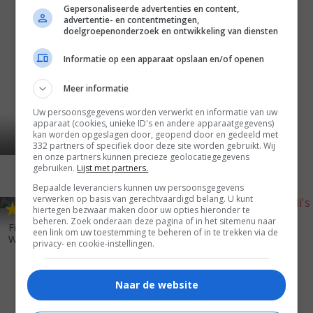
Gepersonaliseerde advertenties en content,
advertentie- en contentmetingen,
doelgroepenonderzoek en ontwikkeling van diensten
Informatie op een apparaat opslaan en/of openen
Meer informatie
Uw persoonsgegevens worden verwerkt en informatie van uw
apparaat (cookies, unieke ID's en andere apparaatgegevens)
kan worden opgeslagen door, geopend door en gedeeld met
332 partners of specifiek door deze site worden gebruikt. Wij
en onze partners kunnen precieze geolocatiegegevens
gebruiken.
Lijst met partners.
Bepaalde leveranciers kunnen uw persoonsgegevens
verwerken op basis van gerechtvaardigd belang. U kunt
5
8
4
5
,
,
hiertegen bezwaar maken door uw opties hieronder te
beheren. Zoek onderaan deze pagina of in het sitemenu naar
Final Fantasy: The Spirits
The Jungle Book: Mowgli's
een link om uw toestemming te beheren of in te trekken via de
Within
(2001)
Story
(1998)
privacy- en cookie-instellingen.
Naar de website