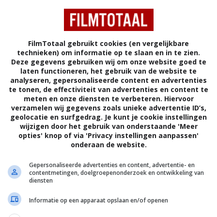
 of Forgiveness
(2007)
FilmTotaal gebruikt cookies (en vergelijkbare
technieken) om informatie op te slaan en in te zien.
Deze gegevens gebruiken wij om onze website goed te
VERENIGDE STATEN
laten functioneren, het gebruik van de website te
analyseren, gepersonaliseerde content en advertenties
te tonen, de effectiviteit van advertenties en content te
meten en onze diensten te verbeteren. Hiervoor
verzamelen wij gegevens zoals unieke advertentie ID’s,
geolocatie en surfgedrag. Je kunt je cookie instellingen
wijzigen door het gebruik van onderstaande 'Meer
opties' knop of via 'Privacy instellingen aanpassen'
chter van Bruce omkomen bij een auto-ongeluk, is
onderaan de website.
Justin Suarez. Ondanks de vele waarschuwingen huurt
caat in om ervoor te zorgen dat Suarez er niet
Gepersonaliseerde advertenties en content, advertentie- en
contentmetingen, doelgroepenonderzoek en ontwikkeling van
Maar tijdens de rechtszaak leert Bruce dat wraak
diensten
Informatie op een apparaat opslaan en/of openen
John Kent Harrison
.