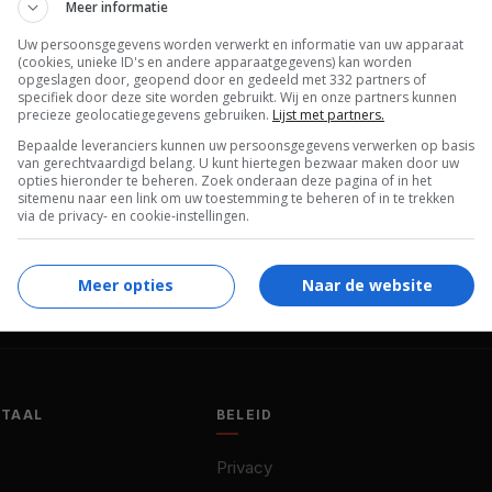
Meer informatie
Dean Cain
,
Julie Warner
,
Emy Aneke
,
Diego
Uw persoonsgegevens worden verwerkt en informatie van uw apparaat
Diablo Del Mar
,
Peri Gilpin
,
Julian
(cookies, unieke ID's en andere apparaatgegevens) kan worden
Christopher
,
Hugo Ateo
,
Andrew Abud
,
opgeslagen door, geopend door en gedeeld met 332 partners of
specifiek door deze site worden gebruikt. Wij en onze partners kunnen
Ryan Kennedy
,
James Ashcroft
,
Chelah
precieze geolocatiegegevens gebruiken.
Lijst met partners.
Horsdal
,
Shiloh Fernandez
,
Landon
Bepaalde leveranciers kunnen uw persoonsgegevens verwerken op basis
van gerechtvaardigd belang. U kunt hiertegen bezwaar maken door uw
Liboiron
,
Julius Chapple
,
Alex DeVorak
.
opties hieronder te beheren. Zoek onderaan deze pagina of in het
sitemenu naar een link om uw toestemming te beheren of in te trekken
22.04.2007
via de privacy- en cookie-instellingen.
Meer opties
Naar de website
OTAAL
BELEID
Privacy