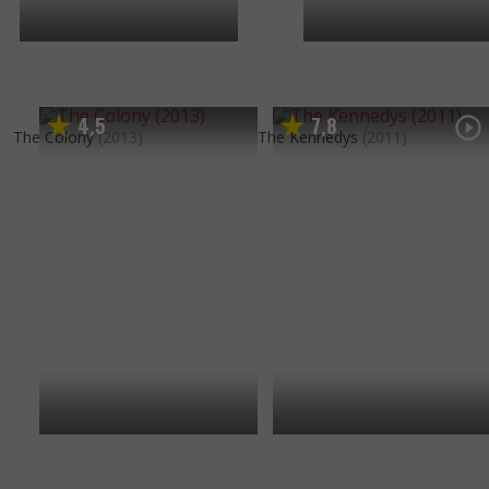
4
5
7
8
,
,
The Colony
(2013)
The Kennedys
(2011)