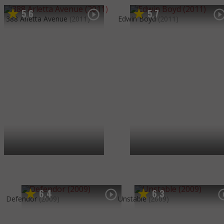
5
6
5
7
,
,
388 Arletta Avenue
(2011)
Edwin Boyd
(2011)
6
4
6
3
,
,
Defendor
(2009)
Unstable
(2009)