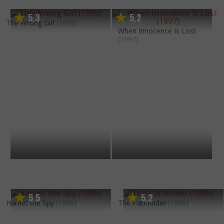
5
3
5
2
,
,
The Wrong Girl
(1999)
When Innocence Is Lost
(1997)
5
5
5
2
,
,
Harriet the Spy
(1996)
The Pathfinder
(1996)