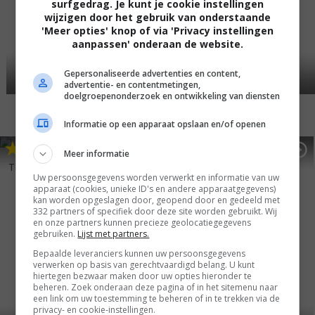
surfgedrag. Je kunt je cookie instellingen
wijzigen door het gebruik van onderstaande
'Meer opties' knop of via 'Privacy instellingen
aanpassen' onderaan de website.
Gepersonaliseerde advertenties en content,
advertentie- en contentmetingen,
doelgroepenonderzoek en ontwikkeling van diensten
Informatie op een apparaat opslaan en/of openen
4
1
5
7
,
,
Meer informatie
Population 436
(2006)
The House Next Door
(2006)
Uw persoonsgegevens worden verwerkt en informatie van uw
apparaat (cookies, unieke ID's en andere apparaatgegevens)
kan worden opgeslagen door, geopend door en gedeeld met
332 partners of specifiek door deze site worden gebruikt. Wij
en onze partners kunnen precieze geolocatiegegevens
gebruiken.
Lijst met partners.
Bepaalde leveranciers kunnen uw persoonsgegevens
verwerken op basis van gerechtvaardigd belang. U kunt
hiertegen bezwaar maken door uw opties hieronder te
beheren. Zoek onderaan deze pagina of in het sitemenu naar
een link om uw toestemming te beheren of in te trekken via de
privacy- en cookie-instellingen.