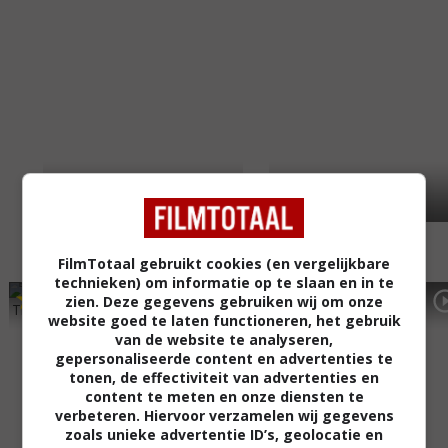
FilmTotaal gebruikt cookies (en vergelijkbare
technieken) om informatie op te slaan en in te
5
3
7
2
,
,
zien. Deze gegevens gebruiken wij om onze
The Cry of the Owl
(2009)
Iron Road
(2008)
website goed te laten functioneren, het gebruik
van de website te analyseren,
gepersonaliseerde content en advertenties te
tonen, de effectiviteit van advertenties en
content te meten en onze diensten te
verbeteren. Hiervoor verzamelen wij gegevens
zoals unieke advertentie ID’s, geolocatie en