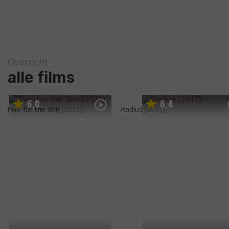
Overzicht
alle films
6
0
6
4
,
,
Two for the Win
(2021)
Radius
(2017)