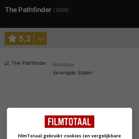
The Pathfinder
(1996)
5
,
2
5,2
/ 283
Avontuur
2,6
/ 7
Verenigde Staten
FilmTotaal gebruikt cookies (en vergelijkbare