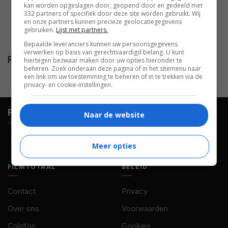
Graham Greene
,
Charles Edwin
kan worden opgeslagen door, geopend door en gedeeld met
332 partners of specifiek door deze site worden gebruikt. Wij
Powell
,
Charlotte Sullivan
,
en onze partners kunnen precieze geolocatiegegevens
Ralph Kussmann
,
Christian
gebruiken.
Lijst met partners.
Laurin
,
Russell Means
.
Bepaalde leveranciers kunnen uw persoonsgegevens
verwerken op basis van gerechtvaardigd belang. U kunt
Release
02.06.1996
hiertegen bezwaar maken door uw opties hieronder te
beheren. Zoek onderaan deze pagina of in het sitemenu naar
een link om uw toestemming te beheren of in te trekken via de
privacy- en cookie-instellingen.
FilmTotaal.
Hét online filmoverzicht.
Naar de website
hosted by
Meer opties
FILMTOTAAL
BELEID
Contact
Privacy
Over ons
Voorwaarden
Colofon
Cookies