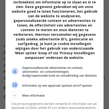
technieken) om informatie op te slaan en in te
zien. Deze gegevens gebruiken wij om onze
website goed te laten functioneren, het gebruik
van de website te analyseren,
gepersonaliseerde content en advertenties te
tonen, de effectiviteit van advertenties en
content te meten en onze diensten te
verbeteren. Hiervoor verzamelen wij gegevens
zoals unieke advertentie ID’s, geolocatie en
surfgedrag. Je kunt je cookie instellingen
Het is 1850 ten tijde van oorlog en de legendarische
wijzigen door het gebruik van onderstaande
Britse scout The Pathfinder baant zich een weg door
'Meer opties' knop of via 'Privacy instellingen
aanpassen' onderaan de website.
de wildernis. Hij wordt vergezeld door zijn
adoptievader, de indiaan Chingachgook en de knappe
Gepersonaliseerde advertenties en content,
Mabel Dunham. Zijn uiteindelijke missie is om het
advertentie- en contentmetingen,
doelgroepenonderzoek en ontwikkeling van diensten
zwaarbeveiligde fort van de Fransen binnen te dringen
Informatie op een apparaat opslaan en/of openen
Regie
Donald Shebib
.
Meer informatie
Cast
Kevin Dillon
,
Jaimz Woolvett
,
Laurie Holden
,
Stacy Keach
,
Uw persoonsgegevens worden verwerkt en informatie van uw
apparaat (cookies, unieke ID's en andere apparaatgegevens)