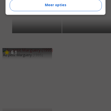
Meer opties
6
1
,
Au petit Marguery
(1995)