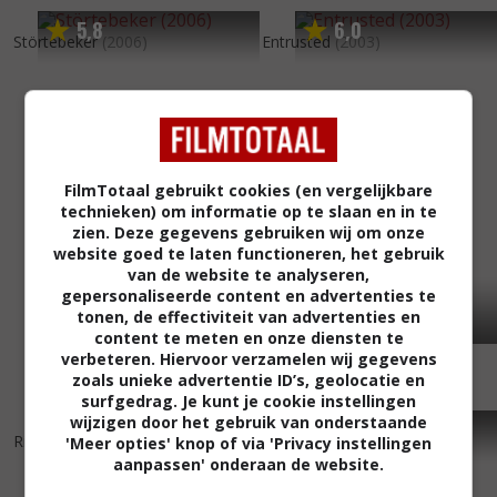
5
8
6
0
,
,
Störtebeker
(2006)
Entrusted
(2003)
FilmTotaal gebruikt cookies (en vergelijkbare
technieken) om informatie op te slaan en in te
zien. Deze gegevens gebruiken wij om onze
website goed te laten functioneren, het gebruik
van de website te analyseren,
gepersonaliseerde content en advertenties te
tonen, de effectiviteit van advertenties en
content te meten en onze diensten te
verbeteren. Hiervoor verzamelen wij gegevens
zoals unieke advertentie ID’s, geolocatie en
surfgedrag. Je kunt je cookie instellingen
wijzigen door het gebruik van onderstaande
4
6
6
6
,
,
Ripper
(2001)
Roi danse, Le
(2000)
'Meer opties' knop of via 'Privacy instellingen
aanpassen' onderaan de website.