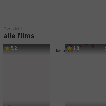
Overzicht
alle films
5
2
7
3
,
,
Respire
(2014)