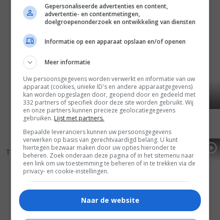
Gepersonaliseerde advertenties en content,
advertentie- en contentmetingen,
doelgroepenonderzoek en ontwikkeling van diensten
Informatie op een apparaat opslaan en/of openen
Meer informatie
Uw persoonsgegevens worden verwerkt en informatie van uw
apparaat (cookies, unieke ID's en andere apparaatgegevens)
kan worden opgeslagen door, geopend door en gedeeld met
332 partners of specifiek door deze site worden gebruikt. Wij
en onze partners kunnen precieze geolocatiegegevens
gebruiken.
Lijst met partners.
Bepaalde leveranciers kunnen uw persoonsgegevens
verwerken op basis van gerechtvaardigd belang. U kunt
4
3
6
5
,
,
hiertegen bezwaar maken door uw opties hieronder te
The Girl
(2000)
La Belle Verte
(1996)
beheren. Zoek onderaan deze pagina of in het sitemenu naar
een link om uw toestemming te beheren of in te trekken via de
privacy- en cookie-instellingen.
Naar de website