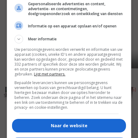
Gepersonaliseerde advertenties en content,
advertentie- en contentmetingen,
doelgroepenonderzoek en ontwikkeling van diensten
Informatie op een apparaat opslaan en/of openen
Meer informatie
Uw persoonsgegevens worden verwerkt en informatie van uw
apparaat (cookies, unieke ID's en andere apparaatgegevens)
kan worden opgeslagen door, geopend door en gedeeld met
332 partners of specifiek door deze site worden gebruikt. Wij
en onze partners kunnen precieze geolocatiegegevens
gebruiken.
Lijst met partners.
Bepaalde leveranciers kunnen uw persoonsgegevens
verwerken op basis van gerechtvaardigd belang. U kunt
5
5
6
0
,
,
hiertegen bezwaar maken door uw opties hieronder te
Shooting Gallery
(2005)
Faith of My Fathers
(2005)
beheren. Zoek onderaan deze pagina of in het sitemenu naar
een link om uw toestemming te beheren of in te trekken via de
privacy- en cookie-instellingen.
Naar de website