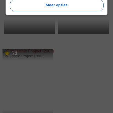
Meer opties
5
3
,
The Jennie Project
(2001)