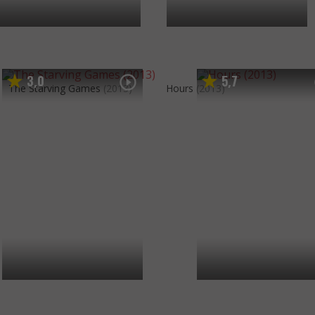
3
0
5
7
,
,
The Starving Games
(2013)
Hours
(2013)