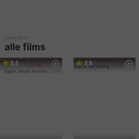
Overzicht
alle films
5
3
3
9
,
,
Day of Reckoning
(2016)
Sniper: Ghost Shooter
(2016)