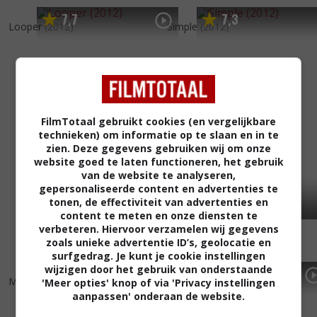
7
7
7
3
,
,
Looper
(2012)
Simple
(2012)
FilmTotaal gebruikt cookies (en vergelijkbare
technieken) om informatie op te slaan en in te
zien. Deze gegevens gebruiken wij om onze
website goed te laten functioneren, het gebruik
van de website te analyseren,
gepersonaliseerde content en advertenties te
tonen, de effectiviteit van advertenties en
content te meten en onze diensten te
verbeteren. Hiervoor verzamelen wij gegevens
zoals unieke advertentie ID’s, geolocatie en
surfgedrag. Je kunt je cookie instellingen
wijzigen door het gebruik van onderstaande
3
5
5
3
,
,
Mandrake
(2010)
12 Rounds
(2009)
'Meer opties' knop of via 'Privacy instellingen
aanpassen' onderaan de website.