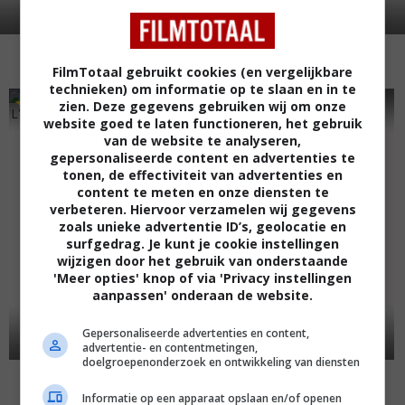
FilmTotaal gebruikt cookies (en vergelijkbare
technieken) om informatie op te slaan en in te
7
1
7
7
,
,
zien. Deze gegevens gebruiken wij om onze
L'école du pouvoir
(2009)
website goed te laten functioneren, het gebruik
van de website te analyseren,
gepersonaliseerde content en advertenties te
tonen, de effectiviteit van advertenties en
content te meten en onze diensten te
verbeteren. Hiervoor verzamelen wij gegevens
zoals unieke advertentie ID’s, geolocatie en
surfgedrag. Je kunt je cookie instellingen
wijzigen door het gebruik van onderstaande
'Meer opties' knop of via 'Privacy instellingen
aanpassen' onderaan de website.
Gepersonaliseerde advertenties en content,
advertentie- en contentmetingen,
doelgroepenonderzoek en ontwikkeling van diensten
Une vie en retour
(2005)
Informatie op een apparaat opslaan en/of openen