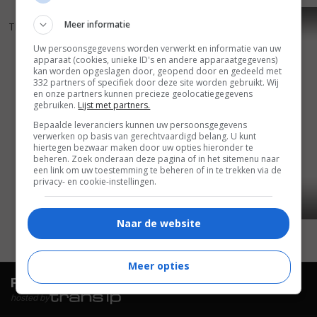
6
8
7
7
,
,
Meer informatie
The Dreamers
(2003)
La Cérémonie
(1995)
Uw persoonsgegevens worden verwerkt en informatie van uw
apparaat (cookies, unieke ID's en andere apparaatgegevens)
kan worden opgeslagen door, geopend door en gedeeld met
332 partners of specifiek door deze site worden gebruikt. Wij
en onze partners kunnen precieze geolocatiegegevens
gebruiken.
Lijst met partners.
Bepaalde leveranciers kunnen uw persoonsgegevens
verwerken op basis van gerechtvaardigd belang. U kunt
hiertegen bezwaar maken door uw opties hieronder te
beheren. Zoek onderaan deze pagina of in het sitemenu naar
een link om uw toestemming te beheren of in te trekken via de
privacy- en cookie-instellingen.
Naar de website
Meer opties
FilmTotaal.
Hét online filmoverzicht.
hosted by