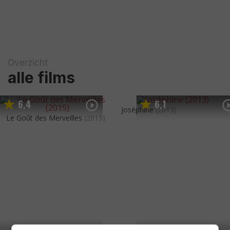
Overzicht
alle films
6
4
6
1
,
,
Joséphine
(2013)
Le Goût des Merveilles
(2015)