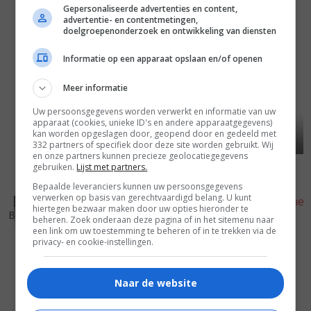
Gepersonaliseerde advertenties en content,
advertentie- en contentmetingen,
doelgroepenonderzoek en ontwikkeling van diensten
Informatie op een apparaat opslaan en/of openen
Meer informatie
Uw persoonsgegevens worden verwerkt en informatie van uw
apparaat (cookies, unieke ID's en andere apparaatgegevens)
kan worden opgeslagen door, geopend door en gedeeld met
332 partners of specifiek door deze site worden gebruikt. Wij
en onze partners kunnen precieze geolocatiegegevens
gebruiken.
Lijst met partners.
Bepaalde leveranciers kunnen uw persoonsgegevens
verwerken op basis van gerechtvaardigd belang. U kunt
7
3
6
1
,
,
hiertegen bezwaar maken door uw opties hieronder te
Broken Flowers
(2005)
beheren. Zoek onderaan deze pagina of in het sitemenu naar
A Home at the End of the
een link om uw toestemming te beheren of in te trekken via de
World
(2004)
privacy- en cookie-instellingen.
Naar de website