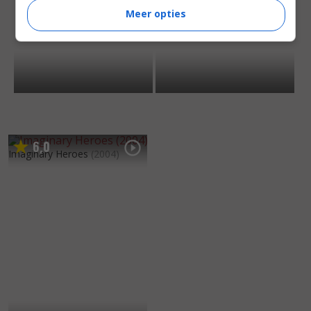
Meer opties
6
0
,
Imaginary Heroes
(2004)