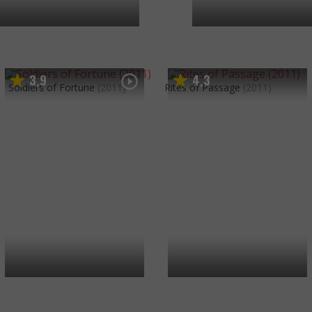
3
9
4
3
,
,
Soldiers of Fortune
(2011)
Rites of Passage
(2011)