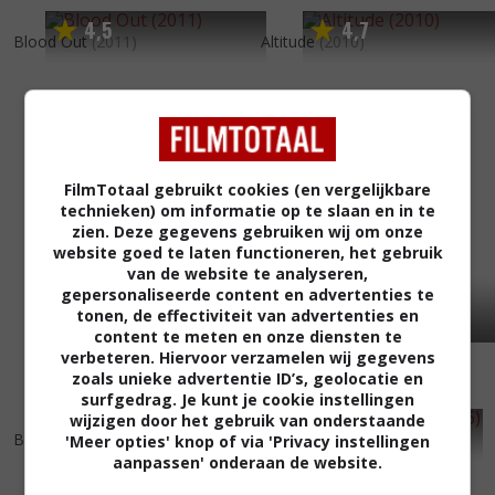
4
5
4
7
,
,
Blood Out
(2011)
Altitude
(2010)
FilmTotaal gebruikt cookies (en vergelijkbare
technieken) om informatie op te slaan en in te
zien. Deze gegevens gebruiken wij om onze
website goed te laten functioneren, het gebruik
van de website te analyseren,
gepersonaliseerde content en advertenties te
tonen, de effectiviteit van advertenties en
content te meten en onze diensten te
verbeteren. Hiervoor verzamelen wij gegevens
zoals unieke advertentie ID’s, geolocatie en
surfgedrag. Je kunt je cookie instellingen
wijzigen door het gebruik van onderstaande
6
4
5
3
,
,
Bandslam
(2009)
In from the Night
(2006)
'Meer opties' knop of via 'Privacy instellingen
aanpassen' onderaan de website.