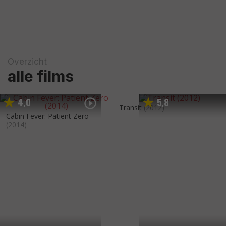
Overzicht
alle films
4
0
5
8
,
,
Transit
(2012)
Cabin Fever: Patient Zero
(2014)