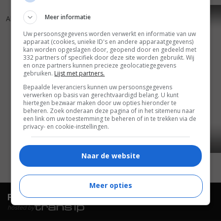
4
9
7
1
,
,
Meer informatie
Alexander
(2004)
Stargirl
Uw persoonsgegevens worden verwerkt en informatie van uw
apparaat (cookies, unieke ID's en andere apparaatgegevens)
kan worden opgeslagen door, geopend door en gedeeld met
332 partners of specifiek door deze site worden gebruikt. Wij
en onze partners kunnen precieze geolocatiegegevens
gebruiken.
Lijst met partners.
Bepaalde leveranciers kunnen uw persoonsgegevens
verwerken op basis van gerechtvaardigd belang. U kunt
hiertegen bezwaar maken door uw opties hieronder te
beheren. Zoek onderaan deze pagina of in het sitemenu naar
een link om uw toestemming te beheren of in te trekken via de
privacy- en cookie-instellingen.
Naar de website
Meer opties
FilmTotaal.
Hét online filmoverzicht.
hosted by