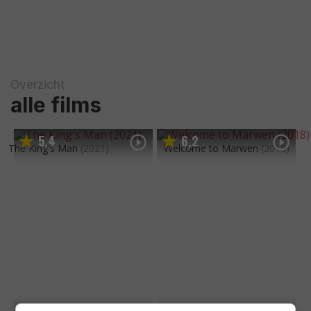
Overzicht
alle films
5
4
6
2
,
,
The King's Man
(2021)
Welcome to Marwen
(2018)