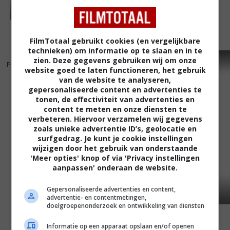
FilmTotaal gebruikt cookies (en vergelijkbare
technieken) om informatie op te slaan en in te
5
0
4
8
,
,
zien. Deze gegevens gebruiken wij om onze
Push
(2009)
The Last Drop
(2005)
website goed te laten functioneren, het gebruik
van de website te analyseren,
gepersonaliseerde content en advertenties te
tonen, de effectiviteit van advertenties en
content te meten en onze diensten te
verbeteren. Hiervoor verzamelen wij gegevens
zoals unieke advertentie ID’s, geolocatie en
surfgedrag. Je kunt je cookie instellingen
wijzigen door het gebruik van onderstaande
'Meer opties' knop of via 'Privacy instellingen
aanpassen' onderaan de website.
Gepersonaliseerde advertenties en content,
advertentie- en contentmetingen,
doelgroepenonderzoek en ontwikkeling van diensten
Informatie op een apparaat opslaan en/of openen