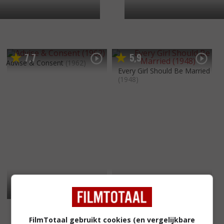
7
7
5
9
,
,
Advise & Consent
(1962)
Every Girl Should Be Married
(1948)
FilmTotaal gebruikt cookies (en vergelijkbare