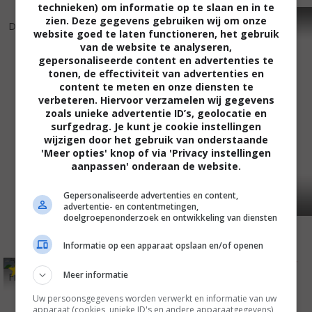
technieken) om informatie op te slaan en in te
6
4
7
0
,
,
zien. Deze gegevens gebruiken wij om onze
Dark Waters
(1944)
Phantom Lady
(1944)
website goed te laten functioneren, het gebruik
van de website te analyseren,
gepersonaliseerde content en advertenties te
tonen, de effectiviteit van advertenties en
content te meten en onze diensten te
verbeteren. Hiervoor verzamelen wij gegevens
zoals unieke advertentie ID’s, geolocatie en
surfgedrag. Je kunt je cookie instellingen
wijzigen door het gebruik van onderstaande
'Meer opties' knop of via 'Privacy instellingen
aanpassen' onderaan de website.
Gepersonaliseerde advertenties en content,
advertentie- en contentmetingen,
doelgroepenonderzoek en ontwikkeling van diensten
Informatie op een apparaat opslaan en/of openen
7
6
8
1
,
,
Meer informatie
Five Graves to Cairo
(1943)
Mutiny on the Bounty
(1935)
Uw persoonsgegevens worden verwerkt en informatie van uw
apparaat (cookies, unieke ID's en andere apparaatgegevens)