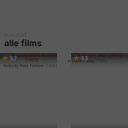
Overzicht
alle films
5
7
6
5
,
,
In Harm's Way
(1965)
Nobody Runs Forever
(1968)