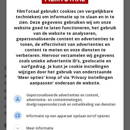
FilmTotaal gebruikt cookies (en vergelijkbare
technieken) om informatie op te slaan en in te
zien. Deze gegevens gebruiken wij om onze
website goed te laten functioneren, het gebruik
van de website te analyseren,
gepersonaliseerde content en advertenties te
tonen, de effectiviteit van advertenties en
content te meten en onze diensten te
verbeteren. Hiervoor verzamelen wij gegevens
zoals unieke advertentie ID’s, geolocatie en
surfgedrag. Je kunt je cookie instellingen
De ongelukkig getrouwde Scott Henderson brengt de
wijzigen door het gebruik van onderstaande
avond door met een niet nader genoemde vrouw met
'Meer opties' knop of via 'Privacy instellingen
aanpassen' onderaan de website.
hoed, die hij in een bar heeft ontmoet. Wanneer hij
thuiskomt vindt hij zijn vrouw gewurgd en hij wordt de
Gepersonaliseerde advertenties en content,
hoofdverdachte van de moord. Elk alibi lijkt te
advertentie- en contentmetingen,
doelgroepenonderzoek en ontwikkeling van diensten
ontbreken aangezien niemand zich de vrouw met de
hoed weet te herinneren.
Informatie op een apparaat opslaan en/of openen
Regie
Robert Siodmak
.
Meer informatie