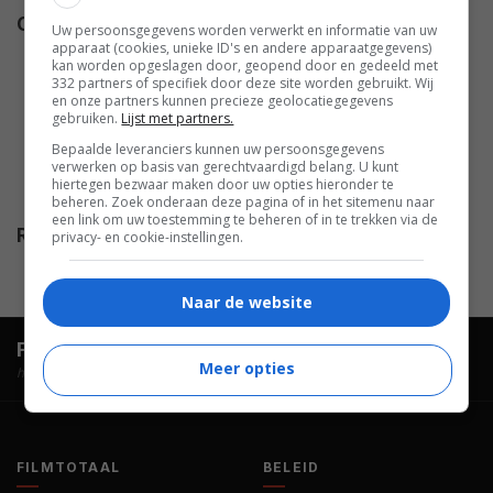
Cast
Milburn Stone
,
Thomas Gomez
,
Uw persoonsgegevens worden verwerkt en informatie van uw
apparaat (cookies, unieke ID's en andere apparaatgegevens)
Regis Toomey
,
Doris Lloyd
,
kan worden opgeslagen door, geopend door en gedeeld met
Elisha Cook Jr.
,
Franchot Tone
,
332 partners of specifiek door deze site worden gebruikt. Wij
en onze partners kunnen precieze geolocatiegegevens
Virginia Brissac
,
Joseph Crehan
,
gebruiken.
Lijst met partners.
Fay Helm
,
Ella Raines
,
Andrew
Bepaalde leveranciers kunnen uw persoonsgegevens
Tombes
,
Aurora Miranda
,
Alan
verwerken op basis van gerechtvaardigd belang. U kunt
hiertegen bezwaar maken door uw opties hieronder te
Curtis
.
beheren. Zoek onderaan deze pagina of in het sitemenu naar
een link om uw toestemming te beheren of in te trekken via de
Release
28.01.1944
privacy- en cookie-instellingen.
Naar de website
FilmTotaal.
Hét online filmoverzicht.
Meer opties
hosted by
FILMTOTAAL
BELEID