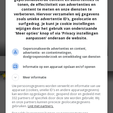
tonen, de effectiviteit van advertenties en
content te meten en onze diensten te
verbeteren. Hiervoor verzamelen wij gegevens
zoals unieke advertentie ID’s, geolocatie en
surfgedrag. Je kunt je cookie instellingen
wijzigen door het gebruik van onderstaande
'Meer opties' knop of via 'Privacy instellingen
aanpassen' onderaan de website.
Gepersonaliseerde advertenties en content,
advertentie- en contentmetingen,
doelgroepenonderzoek en ontwikkeling van diensten
Informatie op een apparaat opslaan en/of openen
5
6
6
2
,
,
Meer informatie
Barbie: A Fairy Secret
(2011)
Mrs. Miracle
(2009)
Uw persoonsgegevens worden verwerkt en informatie van uw
apparaat (cookies, unieke ID's en andere apparaatgegevens)
kan worden opgeslagen door, geopend door en gedeeld met
332 partners of specifiek door deze site worden gebruikt. Wij
en onze partners kunnen precieze geolocatiegegevens
gebruiken.
Lijst met partners.