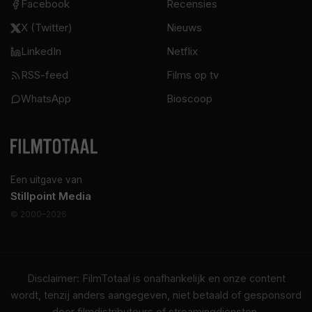
Facebook
Recensies
X (Twitter)
Nieuws
LinkedIn
Netflix
RSS-feed
Films op tv
WhatsApp
Bioscoop
Een uitgave van
Stillpoint Media
© 2000–2026
Disclaimer: FilmTotaal is onafhankelijk en onze content
wordt, tenzij anders aangegeven, niet betaald of gesponsord
door filmdistributeurs of streamingdiensten.