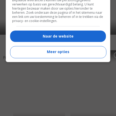
Bepaalde leveranciers kunnen uw persoonsgegevens
verwerken op basis van gerechtvaardigd belang. U kunt
hiertegen bezwaar maken door uw opties hieronder te
beheren. Zoek onderaan deze pagina of in het sitemenu naar
een link om uw toestemming te beheren of in te trekken via de
privacy- en cookie-instellingen.
Naar de website
Meer opties
5
5
5
4
,
,
Firewall
(2006)
Pursued
(2004)