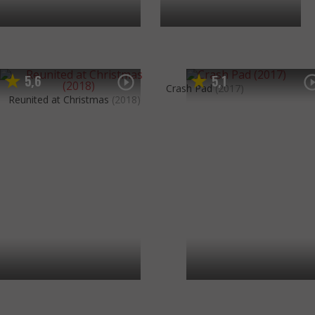
5
6
5
1
,
,
Crash Pad
(2017)
Reunited at Christmas
(2018)