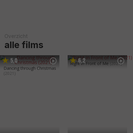
Overzicht
alle films
5
0
6
2
,
,
Right in Front of Me
(2021)
Dancing through Christmas
(2021)