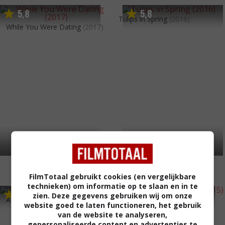
5
8
5
8
,
,
Tulips in Spring
(2016)
While You Were Dating
(2017)
FilmTotaal gebruikt cookies (en vergelijkbare
technieken) om informatie op te slaan en in te
5
5
5
6
,
,
zien. Deze gegevens gebruiken wij om onze
A Wish for Christmas
(2016)
The Master Cleanse
(2015)
website goed te laten functioneren, het gebruik
van de website te analyseren,
gepersonaliseerde content en advertenties te