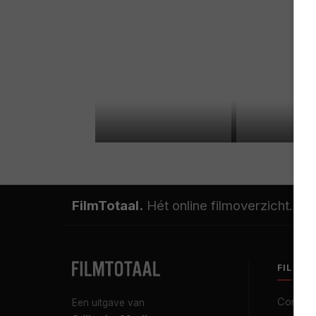
FilmTotaal.
Hét online filmoverzicht.
FILMT
Contact
Een uitgave van