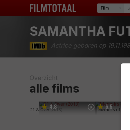
SAMANTHA FU
Actrice geboren op 19.11.19
Overzicht
alle films
4
8
6
5
,
,
21 & Over
(2013)
Memoirs of a Ge