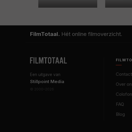
FilmTotaal.
Hét online filmoverzicht.
FILMT
Contact
Een uitgave van
Stillpoint Media
Over on
© 2000–2026
Colofon
FAQ
Blog