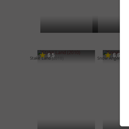
6
5
6
6
,
,
Stake Land
(2010)
Snow Angels
(20