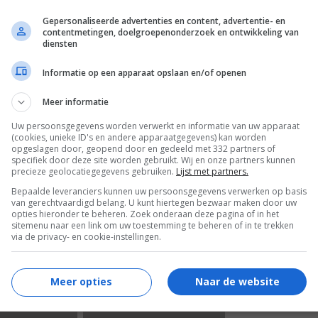
Gepersonaliseerde advertenties en content, advertentie- en
contentmetingen, doelgroepenonderzoek en ontwikkeling van
diensten
Informatie op een apparaat opslaan en/of openen
Friend Request
(2016)
Meer informatie
Uw persoonsgegevens worden verwerkt en informatie van uw apparaat
6
3
,
(cookies, unieke ID's en andere apparaatgegevens) kan worden
07)
World Trade Center
(2006)
opgeslagen door, geopend door en gedeeld met 332 partners of
specifiek door deze site worden gebruikt. Wij en onze partners kunnen
precieze geolocatiegegevens gebruiken.
Lijst met partners.
Bepaalde leveranciers kunnen uw persoonsgegevens verwerken op basis
van gerechtvaardigd belang. U kunt hiertegen bezwaar maken door uw
opties hieronder te beheren. Zoek onderaan deze pagina of in het
sitemenu naar een link om uw toestemming te beheren of in te trekken
via de privacy- en cookie-instellingen.
Meer opties
Naar de website