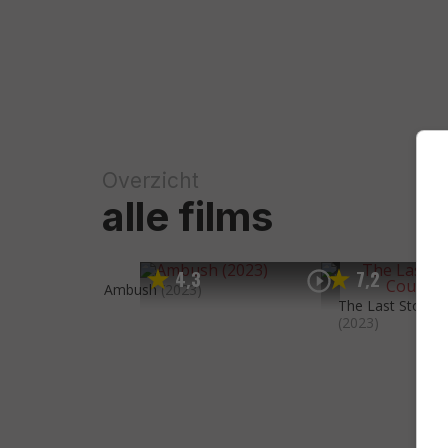
Overzicht
alle films
4
3
7
2
,
,
Ambush
(2023)
The Last Stop i
(2023)