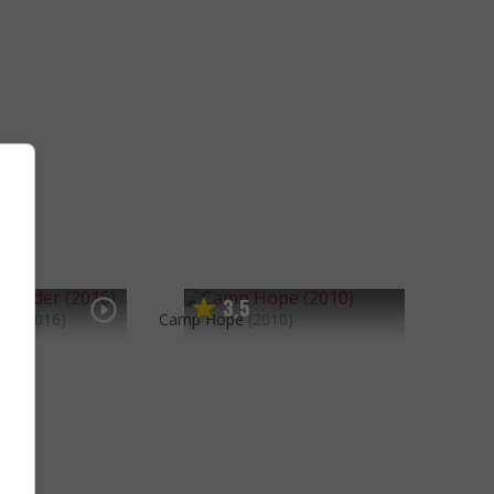
3
5
,
der
(2016)
Camp Hope
(2010)