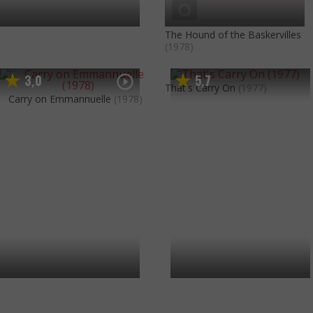
The Hound of the Baskervilles
(1978)
3
0
5
7
,
,
That's Carry On
(1977)
Carry on Emmannuelle
(1978)