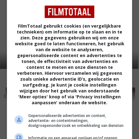
FilmTotaal gebruikt cookies (en vergelijkbare
technieken) om informatie op te slaan en in te
zien. Deze gegevens gebruiken wij om onze
website goed te laten functioneren, het gebruik
van de website te analyseren,
gepersonaliseerde content en advertenties te
tonen, de effectiviteit van advertenties en
content te meten en onze diensten te
verbeteren. Hiervoor verzamelen wij gegevens
zoals unieke advertentie ID’s, geolocatie en
surfgedrag. Je kunt je cookie instellingen
wijzigen door het gebruik van onderstaande
3
7
5
7
,
,
Carry on Loving
(1970)
Carry on Camping
(1969)
'Meer opties' knop of via 'Privacy instellingen
aanpassen' onderaan de website.
Gepersonaliseerde advertenties en content,
advertentie- en contentmetingen,
doelgroepenonderzoek en ontwikkeling van diensten
Informatie op een apparaat opslaan en/of openen