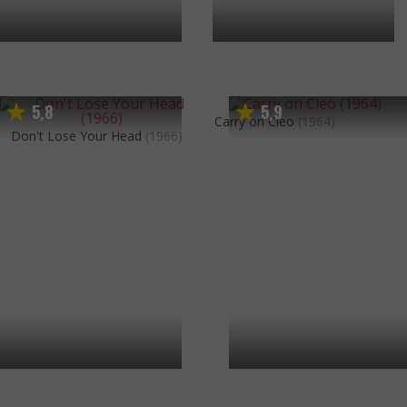
5
8
5
9
,
,
Carry on Cleo
(1964)
Don't Lose Your Head
(1966)