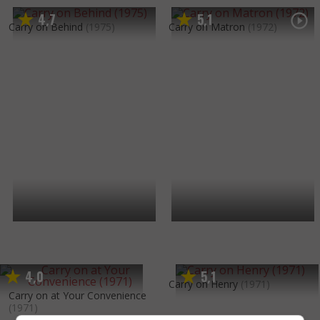
4
7
5
1
,
,
Carry on Behind
(1975)
Carry on Matron
(1972)
4
0
5
1
,
,
Carry on Henry
(1971)
Carry on at Your Convenience
(1971)