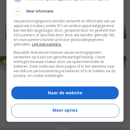
Meer informatie
Uw persoonsgegevens worden verwerkt en informatie van uw
apparaat (cookies, unieke ID's en andere apparaatgegevens)
kan worden opgeslagen door, geopend door en gedeeld met
332 partners of specifiek door deze site worden gebruikt. Wij
en onze partners kunnen precieze geolocatiegegevens
gebruiken.
Lijst met partners.
Bepaalde leveranciers kunnen uw persoonsgegevens
verwerken op basis van gerechtvaardigd belang. U kunt
3
9
5
1
,
,
hiertegen bezwaar maken door uw opties hieronder te
Follow That Camel
(1967)
beheren. Zoek onderaan deze pagina of in het sitemenu naar
Carry on Again Doctor
(1969)
een link om uw toestemming te beheren of in te trekken via de
privacy- en cookie-instellingen.
Naar de website
Meer opties