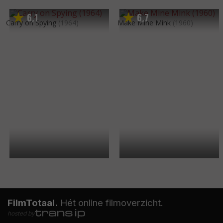
6
1
6
7
,
,
Carry on Spying
(1964)
Make Mine Mink
(1960)
FilmTotaal.
Hét online filmoverzicht.
hosted by