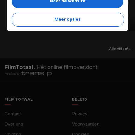
Naar de website
Meer opties
02:47
Alle video's
FilmTotaal.
Hét online filmoverzicht.
hosted by
FILMTOTAAL
BELEID
Contact
Privacy
Over ons
Voorwaarden
Colofon
Cookies