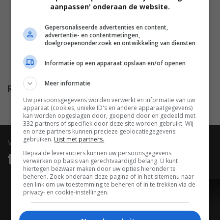
aanpassen' onderaan de website.
McGee
,
Eric Barker
,
Joan
Benham
,
Beryl Reid
,
Kenneth
Gepersonaliseerde advertenties en content,
Connor
,
Jack Douglas
,
Victor
advertentie- en contentmetingen,
doelgroepenonderzoek en ontwikkeling van diensten
Maddern
,
Merlyn Ward
,
Suzanne Danielle
,
Larry Dann
,
Informatie op een apparaat opslaan en/of openen
Dino Shafeek
,
James Fagan
.
Meer informatie
Release
01.01.1978
Uw persoonsgegevens worden verwerkt en informatie van uw
apparaat (cookies, unieke ID's en andere apparaatgegevens)
kan worden opgeslagen door, geopend door en gedeeld met
332 partners of specifiek door deze site worden gebruikt. Wij
en onze partners kunnen precieze geolocatiegegevens
gebruiken.
Lijst met partners.
video
Bepaalde leveranciers kunnen uw persoonsgegevens
trailers & clips
verwerken op basis van gerechtvaardigd belang. U kunt
hiertegen bezwaar maken door uw opties hieronder te
beheren. Zoek onderaan deze pagina of in het sitemenu naar
een link om uw toestemming te beheren of in te trekken via de
privacy- en cookie-instellingen.
TRAILER