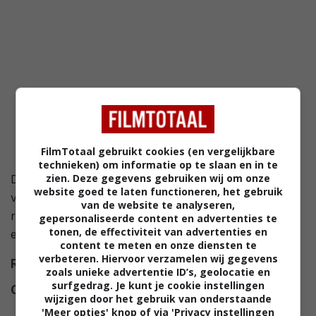
FilmTotaal gebruikt cookies (en vergelijkbare
technieken) om informatie op te slaan en in te
zien. Deze gegevens gebruiken wij om onze
De mooie Emmannuelle lukt het niet om sex te krijgen
website goed te laten functioneren, het gebruik
van haar eigen man, waarna ze besluit om een hele
van de website te analyseren,
reeks VIPs te verleiden, waarom de minister-president
gepersonaliseerde content en advertenties te
tonen, de effectiviteit van advertenties en
en een ambassadeur.
content te meten en onze diensten te
verbeteren. Hiervoor verzamelen wij gegevens
Regie
Gerald Thomas
.
zoals unieke advertentie ID’s, geolocatie en
surfgedrag. Je kunt je cookie instellingen
Cast
Peter Butterworth
,
Kenneth
wijzigen door het gebruik van onderstaande
Williams
,
Joan Sims
,
Henry
'Meer opties' knop of via 'Privacy instellingen