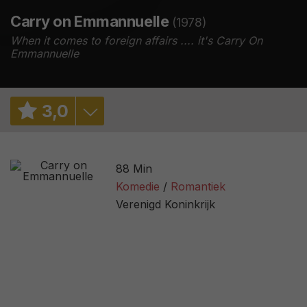
Carry on Emmannuelle
(1978)
When it comes to foreign affairs .... it's Carry On
Emmannuelle
3
,
0
3,2
/ 2328
88 Min
1,4
/ 22
Komedie
Romantiek
Verenigd Koninkrijk