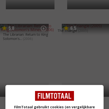
5
8
6
5
,
,
The Triangle
(2005)
The Librarian: Return to King
Solomon's...
(2006)
FilmTotaal gebruikt cookies (en vergelijkbare