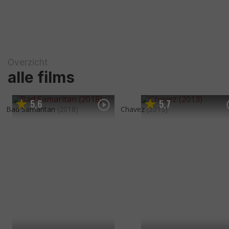
Overzicht
alle films
5
6
5
7
,
,
Bad Samaritan
(2018)
Chavez
(2013)