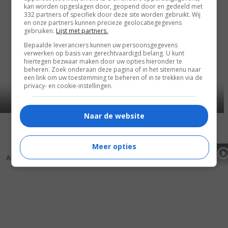
kan worden opgeslagen door, geopend door en gedeeld met
332 partners of specifiek door deze site worden gebruikt. Wij
en onze partners kunnen precieze geolocatiegegevens
gebruiken.
Lijst met partners.
Bepaalde leveranciers kunnen uw persoonsgegevens
verwerken op basis van gerechtvaardigd belang. U kunt
hiertegen bezwaar maken door uw opties hieronder te
beheren. Zoek onderaan deze pagina of in het sitemenu naar
een link om uw toestemming te beheren of in te trekken via de
privacy- en cookie-instellingen.
Naar de website
Meer opties
4
6
6
8
,
,
Alex in Wonder
(2001)
The Patriot
(2000)