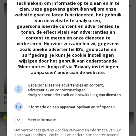
technieken) om informatie op te slaan en in te
6
8
5
7
,
,
zien. Deze gegevens gebruiken wij om onze
website goed te laten functioneren, het gebruik
The Librarian: Quest for the
van de website te analyseren,
Spear
(2004)
gepersonaliseerde content en advertenties te
tonen, de effectiviteit van advertenties en
content te meten en onze diensten te
verbeteren. Hiervoor verzamelen wij gegevens
zoals unieke advertentie ID’s, geolocatie en
surfgedrag. Je kunt je cookie instellingen
wijzigen door het gebruik van onderstaande
'Meer opties' knop of via 'Privacy instellingen
aanpassen' onderaan de website.
Gepersonaliseerde advertenties en content,
advertentie- en contentmetingen,
doelgroepenonderzoek en ontwikkeling van diensten
McBride: Anybody Here
Murder Marty?
(2005)
Informatie op een apparaat opslaan en/of openen
5
7
5
0
,
,
Meer informatie
The Groomsmen
(2001)
The Diary of Ellen Rimbauer
Uw persoonsgegevens worden verwerkt en informatie van uw
(2003)
apparaat (cookies, unieke ID's en andere apparaatgegevens)