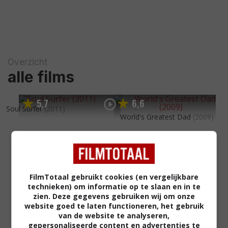
Overzicht
alle films
5
7
6
6
,
,
Soul Surfer
(2011)
World's Greatest Dad
(2009)
FilmTotaal gebruikt cookies (en vergelijkbare
technieken) om informatie op te slaan en in te
zien. Deze gegevens gebruiken wij om onze
website goed te laten functioneren, het gebruik
van de website te analyseren,
gepersonaliseerde content en advertenties te