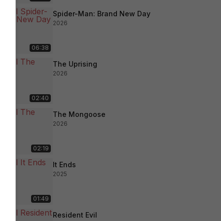
Spider-Man: Brand New Day
2026
06:38
The Uprising
2026
02:40
The Mongoose
2026
02:19
It Ends
2025
01:49
Resident Evil