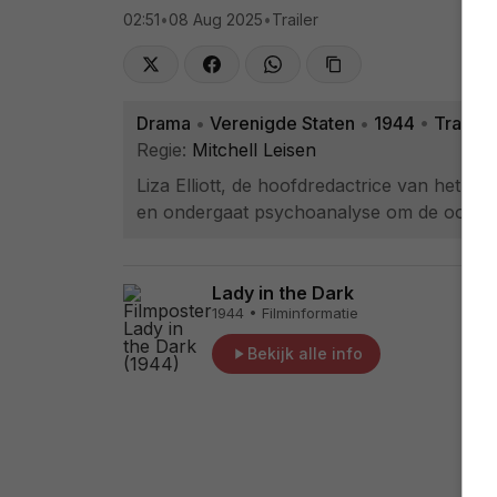
02:51
•
08 Aug 2025
•
Trailer
Drama
•
Verenigde Staten
•
1944
•
Trailer
Regie:
Mitchell Leisen
Liza Elliott, de hoofdredactrice van het tij
en ondergaat psychoanalyse om de oorzaa
Lady in the Dark
1944 • Filminformatie
Bekijk alle info