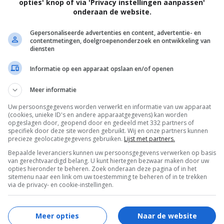
opties' knop of via 'Privacy instellingen aanpassen'
onderaan de website.
Gepersonaliseerde advertenties en content, advertentie- en
contentmetingen, doelgroepenonderzoek en ontwikkeling van
diensten
Informatie op een apparaat opslaan en/of openen
dschrift Allure, lijdt aan hoofdpijnen en dagdromen
Meer informatie
k te bepalen.
Uw persoonsgegevens worden verwerkt en informatie van uw apparaat
(cookies, unieke ID's en andere apparaatgegevens) kan worden
opgeslagen door, geopend door en gedeeld met 332 partners of
specifiek door deze site worden gebruikt. Wij en onze partners kunnen
precieze geolocatiegegevens gebruiken.
Lijst met partners.
Bepaalde leveranciers kunnen uw persoonsgegevens verwerken op basis
van gerechtvaardigd belang. U kunt hiertegen bezwaar maken door uw
opties hieronder te beheren. Zoek onderaan deze pagina of in het
sitemenu naar een link om uw toestemming te beheren of in te trekken
via de privacy- en cookie-instellingen.
Meer opties
Naar de website