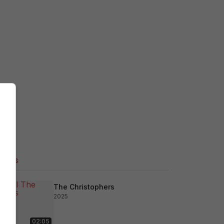
ilers
The Christophers
2025
02:05