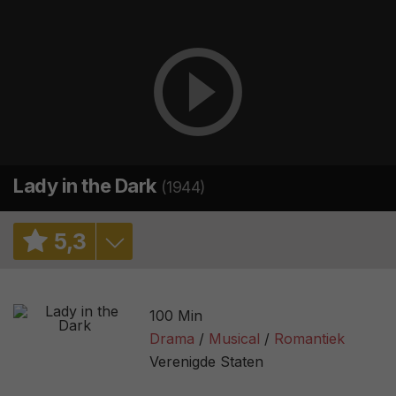
Lady in the Dark
(1944)
5
,
3
5,9
/ 631
100 Min
2,3
/ 6
Drama
Musical
Romantiek
Verenigde Staten