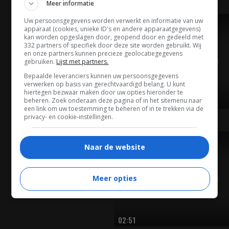
Meer informatie
Uw persoonsgegevens worden verwerkt en informatie van uw
TRAILER
apparaat (cookies, unieke ID's en andere apparaatgegevens)
kan worden opgeslagen door, geopend door en gedeeld met
332 partners of specifiek door deze site worden gebruikt. Wij
en onze partners kunnen precieze geolocatiegegevens
gebruiken.
Lijst met partners.
Bepaalde leveranciers kunnen uw persoonsgegevens
verwerken op basis van gerechtvaardigd belang. U kunt
hiertegen bezwaar maken door uw opties hieronder te
beheren. Zoek onderaan deze pagina of in het sitemenu naar
02:51
een link om uw toestemming te beheren of in te trekken via de
privacy- en cookie-instellingen.
TRAILER
Naar de website
Meer opties
02:51