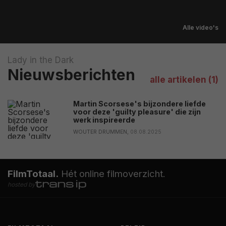
Alle video's
Lady in the Dark
Nieuwsberichten
alle artikelen (1)
Martin Scorsese's bijzondere liefde
voor deze 'guilty pleasure' die zijn
werk inspireerde
WOUTER DRUMMEN,
08.08.2025
FilmTotaal.
Hét online filmoverzicht.
hosted by