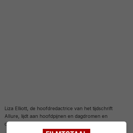
Liza Elliott, de hoofdredactrice van het tijdschrift
Allure, lijdt aan hoofdpijnen en dagdromen en
ondergaat psychoanalyse om de oorzaak te bepalen.