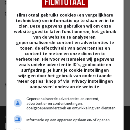
Regie
Mitchell Leisen
.
Cast
Ginger Rogers
,
Ray Milland
,
FilmTotaal gebruikt cookies (en vergelijkbare
technieken) om informatie op te slaan en in te
Barry Sullivan
,
Warner Baxter
,
zien. Deze gegevens gebruiken wij om onze
Mischa Auer
,
Phyllis Brooks
,
website goed te laten functioneren, het gebruik
Mary Philips
,
Edward Fielding
,
van de website te analyseren,
gepersonaliseerde content en advertenties te
Marietta Canty
,
Virginia Farmer
,
tonen, de effectiviteit van advertenties en
Fay Helm
,
Gail Russell
,
Kay
content te meten en onze diensten te
verbeteren. Hiervoor verzamelen wij gegevens
Linaker
,
Jon Hall
,
Don Loper
,
zoals unieke advertentie ID’s, geolocatie en
Mary Parker
,
Catherine Craig
,
surfgedrag. Je kunt je cookie instellingen
Marian Hall
.
wijzigen door het gebruik van onderstaande
'Meer opties' knop of via 'Privacy instellingen
Release
10.02.1944
aanpassen' onderaan de website.
Gepersonaliseerde advertenties en content,
advertentie- en contentmetingen,
doelgroepenonderzoek en ontwikkeling van diensten
video
Informatie op een apparaat opslaan en/of openen
trailers & clips