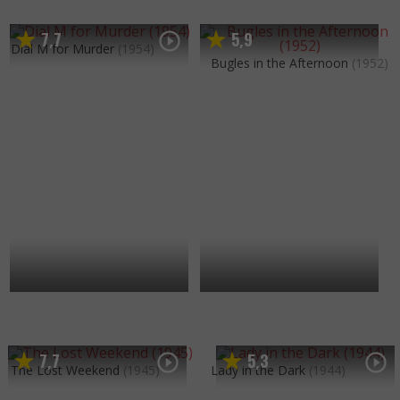
7
7
5
9
,
,
Dial M for Murder
(1954)
Bugles in the Afternoon
(1952)
7
7
5
3
,
,
The Lost Weekend
(1945)
Lady in the Dark
(1944)