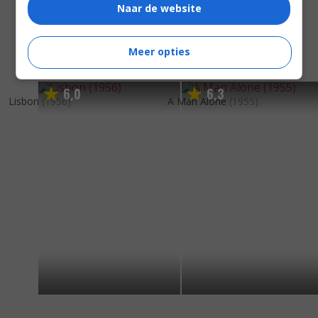
Naar de website
Meer opties
6
0
6
3
,
,
Lisbon
(1956)
A Man Alone
(1955)