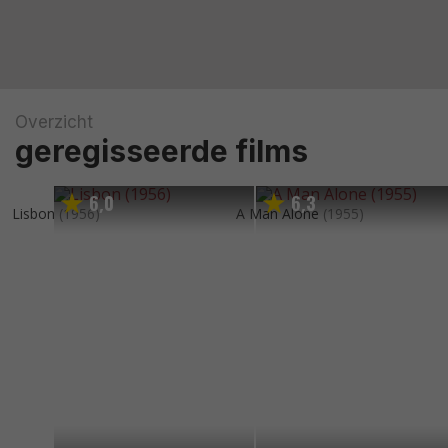
Overzicht
geregisseerde films
6
0
6
3
,
,
Lisbon
(1956)
A Man Alone
(1955)