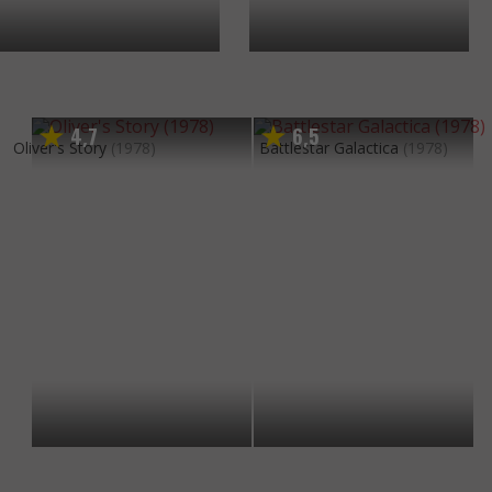
4
7
6
5
,
,
Oliver's Story
(1978)
Battlestar Galactica
(1978)