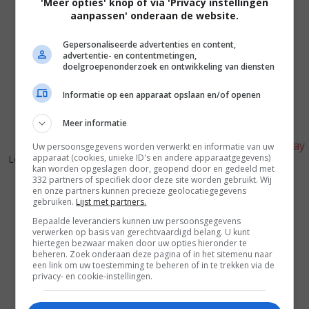
'Meer opties' knop of via 'Privacy instellingen
aanpassen' onderaan de website.
Gepersonaliseerde advertenties en content,
advertentie- en contentmetingen,
doelgroepenonderzoek en ontwikkeling van diensten
Informatie op een apparaat opslaan en/of openen
Meer informatie
Uw persoonsgegevens worden verwerkt en informatie van uw
6
7
6
4
,
,
apparaat (cookies, unieke ID's en andere apparaatgegevens)
Love Story
(1970)
kan worden opgeslagen door, geopend door en gedeeld met
X: The Man with the X-Ray
332 partners of specifiek door deze site worden gebruikt. Wij
Eyes
(1963)
en onze partners kunnen precieze geolocatiegegevens
gebruiken.
Lijst met partners.
Bepaalde leveranciers kunnen uw persoonsgegevens
verwerken op basis van gerechtvaardigd belang. U kunt
hiertegen bezwaar maken door uw opties hieronder te
beheren. Zoek onderaan deze pagina of in het sitemenu naar
een link om uw toestemming te beheren of in te trekken via de
privacy- en cookie-instellingen.