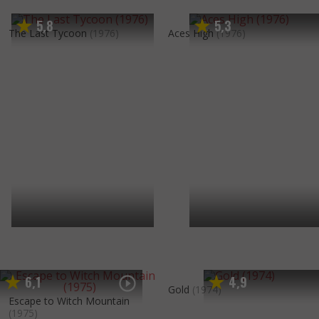
5
8
5
3
,
,
The Last Tycoon
(1976)
Aces High
(1976)
6
1
4
9
,
,
Gold
(1974)
Escape to Witch Mountain
(1975)