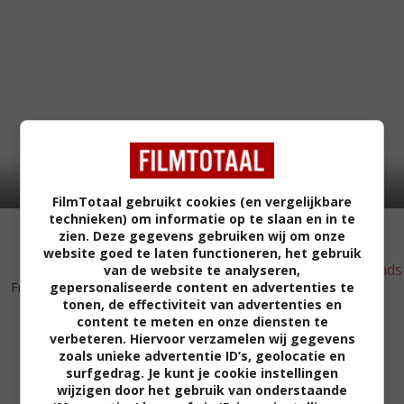
FilmTotaal gebruikt cookies (en vergelijkbare
technieken) om informatie op te slaan en in te
zien. Deze gegevens gebruiken wij om onze
website goed te laten functioneren, het gebruik
van de website te analyseren,
4
6
3
8
,
,
Frogs
(1972)
gepersonaliseerde content en advertenties te
The Thing with Two Heads
tonen, de effectiviteit van advertenties en
(1972)
content te meten en onze diensten te
verbeteren. Hiervoor verzamelen wij gegevens
zoals unieke advertentie ID’s, geolocatie en
surfgedrag. Je kunt je cookie instellingen
wijzigen door het gebruik van onderstaande