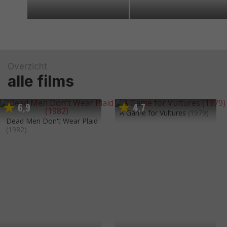
Overzicht
alle films
6
9
4
7
,
,
A Game for Vultures
(1979)
Dead Men Don't Wear Plaid
(1982)