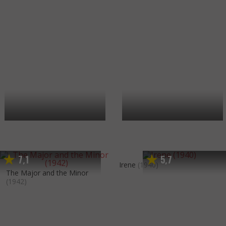
7
1
5
7
,
,
Irene
(1940)
The Major and the Minor
(1942)