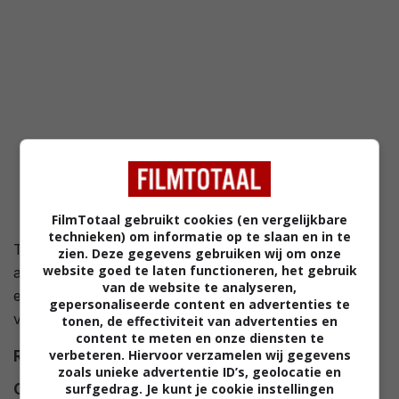
FilmTotaal gebruikt cookies (en vergelijkbare
technieken) om informatie op te slaan en in te
Twee weeskinderen met bijzondere gaven trekken de
zien. Deze gegevens gebruiken wij om onze
website goed te laten functioneren, het gebruik
aandacht van miljonair Aristotle Bot. Zij weigeren zich
van de website te analyseren,
echter door hem te laten gebruiken en slaan op de
gepersonaliseerde content en advertenties te
vlucht.
tonen, de effectiviteit van advertenties en
content te meten en onze diensten te
verbeteren. Hiervoor verzamelen wij gegevens
Regie
John Hough
.
zoals unieke advertentie ID’s, geolocatie en
surfgedrag. Je kunt je cookie instellingen
Cast
Donald Pleasence
,
George