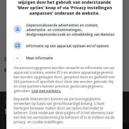
wijzigen door het gebruik van onderstaande
Chandler
,
Eddie Albert
,
Walter
'Meer opties' knop of via 'Privacy instellingen
Barnes
,
Reta Shaw
,
Denver
aanpassen' onderaan de website.
Pyle
,
Ray Milland
,
Kim Richards
,
Gepersonaliseerde advertenties en content,
Ike Eisenmann
,
Alfred Ryder
,
advertentie- en contentmetingen,
Lawrence Montaigne
,
Terry
doelgroepenonderzoek en ontwikkeling van diensten
Wilson
,
Dermott Downs
,
Informatie op een apparaat opslaan en/of openen
Shepherd Sanders
,
Don Brodie
.
Meer informatie
Opbrengst
$ 20.000.000
Uw persoonsgegevens worden verwerkt en informatie van uw
Release
21.03.1975
apparaat (cookies, unieke ID's en andere apparaatgegevens)
kan worden opgeslagen door, geopend door en gedeeld met
332 partners of specifiek door deze site worden gebruikt. Wij
en onze partners kunnen precieze geolocatiegegevens
gebruiken.
Lijst met partners.
Bepaalde leveranciers kunnen uw persoonsgegevens
video
verwerken op basis van gerechtvaardigd belang. U kunt
hiertegen bezwaar maken door uw opties hieronder te
trailers & clips
beheren. Zoek onderaan deze pagina of in het sitemenu naar
een link om uw toestemming te beheren of in te trekken via de
privacy- en cookie-instellingen.