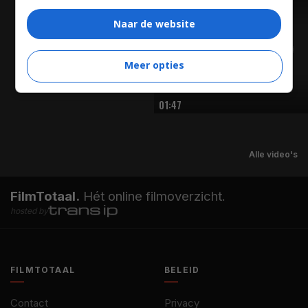
TRAILER
Naar de website
Meer opties
01:47
Alle video's
FilmTotaal.
Hét online filmoverzicht.
hosted by
FILMTOTAAL
BELEID
Contact
Privacy