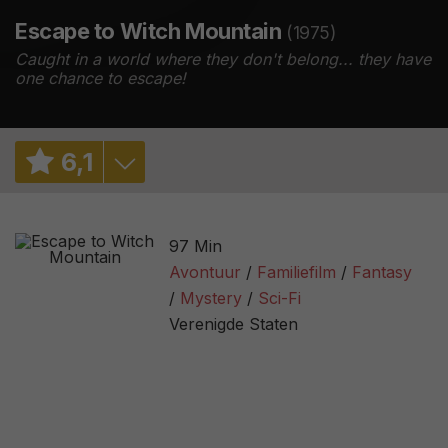
Escape to Witch Mountain
(1975)
Caught in a world where they don't belong... they have
one chance to escape!
6
,
1
6,0
/ 1
97 Min
6,3
/ 12055
Avontuur
Familiefilm
Fantasy
Mystery
Sci-Fi
87%
/ 52
Verenigde Staten
3,1
/ 102
60
/ 7